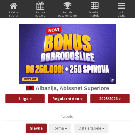
Početna
Ponuda
Ponuda
Rezultati
Još
strana
po danu
po takmičenju
i tabele
opcija
Albanija, Abissnet Superiore
1.liga
Regularni deo
2025/2026
Tabele:
Glavna
Forma
Ostale tabele