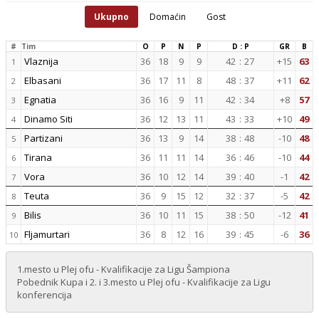
Ukupno
Domaćin
Gost
#
Tim
O
P
N
P
D : P
GR
B
Vlaznija
36
18
9
9
42
:
27
+15
63
1
Elbasani
36
17
11
8
48
:
37
+11
62
2
Egnatia
36
16
9
11
42
:
34
+8
57
3
Dinamo Siti
36
12
13
11
43
:
33
+10
49
4
Partizani
36
13
9
14
38
:
48
-10
48
5
Tirana
36
11
11
14
36
:
46
-10
44
6
Vora
36
10
12
14
39
:
40
-1
42
7
Teuta
36
9
15
12
32
:
37
-5
42
8
Bilis
36
10
11
15
38
:
50
-12
41
9
Fljamurtari
36
8
12
16
39
:
45
-6
36
10
1.mesto u Plej ofu - Kvalifikacije za Ligu Šampiona
Pobednik Kupa i 2. i 3.mesto u Plej ofu - Kvalifikacije za Ligu
konferencija