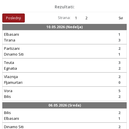
Rezultati:
Strana:
Poslednji
1
2
Svi
10.05.2026 (Nedelja)
Elbasani
1
Tirana
3
Partizani
2
Dinamo Siti
1
Teuta
3
Egnatia
2
Vlaznija
2
Fljamurtari
0
Vora
5
Bilis
2
06.05.2026 (Sreda)
Bilis
2
Elbasani
1
Dinamo Siti
2