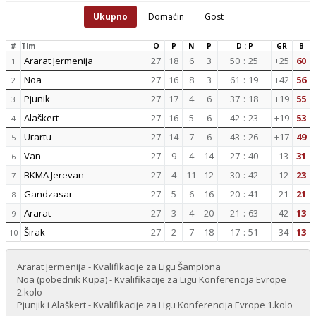
Ukupno
Domaćin
Gost
#
Tim
O
P
N
P
D : P
GR
B
Ararat Jermenija
27
18
6
3
50
:
25
+25
60
1
Noa
27
16
8
3
61
:
19
+42
56
2
Pjunik
27
17
4
6
37
:
18
+19
55
3
Alaškert
27
16
5
6
42
:
23
+19
53
4
Urartu
27
14
7
6
43
:
26
+17
49
5
Van
27
9
4
14
27
:
40
-13
31
6
BKMA Jerevan
27
4
11
12
30
:
42
-12
23
7
Gandzasar
27
5
6
16
20
:
41
-21
21
8
Ararat
27
3
4
20
21
:
63
-42
13
9
Širak
27
2
7
18
17
:
51
-34
13
10
Ararat Jermenija - Kvalifikacije za Ligu Šampiona
Noa (pobednik Kupa) - Kvalifikacije za Ligu Konferencija Evrope
2.kolo
Pjunjik i Alaškert - Kvalifikacije za Ligu Konferencija Evrope 1.kolo