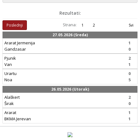
Rezultati:
Strana:
Poslednji
1
2
Svi
27.05.2026 (Sreda)
Ararat Jermenija
1
Gandzasar
0
Pjunik
2
Van
1
Urartu
0
Noa
5
26.05.2026 (Utorak)
Alaškert
2
Širak
0
Ararat
1
BKMA Jerevan
1