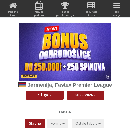
Početna
Ponuda
Ponuda
Rezultati
Još
strana
po danu
po takmičenju
i tabele
opcija
Jermenija, Fastex Premier League
1.liga
2025/2026
Tabele:
Glavna
Forma
Ostale tabele