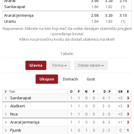
Ararat
3.00
3.20
2.15
Sardarapat
1.86
1.82
(1)
Ararat Jermenija
2.08
3.20
3.15
Urartu
1.84
1.83
(1)
Napomene: Kliknite na bilo koji meč da vidite detaljan statistički pregled
i poređenje kvota!
Klikni na prosečnu kvotu da dodaš utakmicu na tiket!
Tabele:
Glavna
Forma
Ostale tabele
Ukupno
Domaćin
Gost
#
Tim
O
P
N
P
D : P
GR
B
Sardarapat
1
1
0
0
4
:
1
+3
3
1
Alaškert
1
1
0
0
3
:
0
+3
3
2
Noa
1
1
0
0
3
:
0
+3
3
3
Ararat Jermenija
1
1
0
0
4
:
3
+1
3
4
Pjunik
1
0
1
0
2
:
2
0
1
5