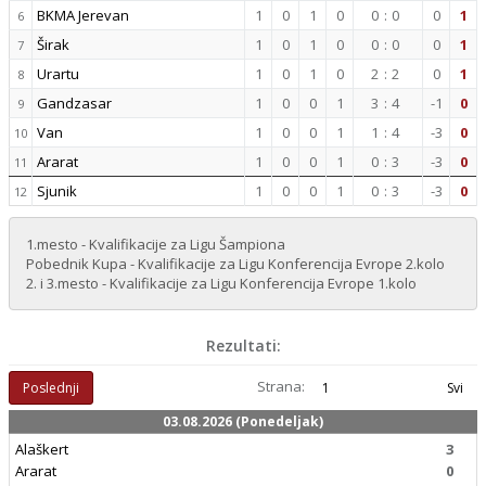
BKMA Jerevan
1
0
1
0
0
:
0
0
1
6
Širak
1
0
1
0
0
:
0
0
1
7
Urartu
1
0
1
0
2
:
2
0
1
8
Gandzasar
1
0
0
1
3
:
4
-1
0
9
Van
1
0
0
1
1
:
4
-3
0
10
Ararat
1
0
0
1
0
:
3
-3
0
11
Sjunik
1
0
0
1
0
:
3
-3
0
12
1.mesto - Kvalifikacije za Ligu Šampiona
Pobednik Kupa - Kvalifikacije za Ligu Konferencija Evrope 2.kolo
2. i 3.mesto - Kvalifikacije za Ligu Konferencija Evrope 1.kolo
Rezultati:
Strana:
Poslednji
1
Svi
03.08.2026 (Ponedeljak)
Alaškert
3
Ararat
0