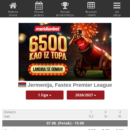
Početna
Ponuda
Ponuda
Rezultati
Još
strana
po danu
po takmičenju
i tabele
opcija
Jermenija, Fastex Premier League
1.liga
2026/2027
Domaćin
1
X
2
Gost
0-2
3+
Kl.
07.08. (Petak) - 15:00