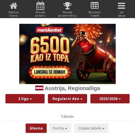
Početna
Ponuda
Ponuda
Rezultati
Još
strana
po danu
po takmičenju
i tabele
opcija
Austrija, Regionalliga
3.liga
Regularni deo
2025/2026
Tabele:
Glavna
Forma
Ostale tabele