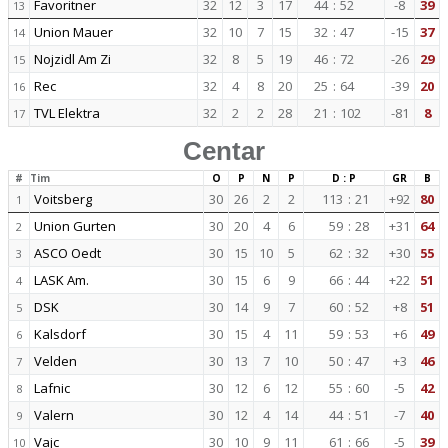
Favoritner
32
12
3
17
44
:
52
-8
39
13
Union Mauer
32
10
7
15
32
:
47
-15
37
14
Nojzidl Am Zi
32
8
5
19
46
:
72
-26
29
15
Rec
32
4
8
20
25
:
64
-39
20
16
TVL Elektra
32
2
2
28
21
:
102
-81
8
17
Centar
#
Tim
O
P
N
P
D : P
GR
B
Voitsberg
30
26
2
2
113
:
21
+92
80
1
Union Gurten
30
20
4
6
59
:
28
+31
64
2
ASCO Oedt
30
15
10
5
62
:
32
+30
55
3
LASK Am.
30
15
6
9
66
:
44
+22
51
4
DSK
30
14
9
7
60
:
52
+8
51
5
Kalsdorf
30
15
4
11
59
:
53
+6
49
6
Velden
30
13
7
10
50
:
47
+3
46
7
Lafnic
30
12
6
12
55
:
60
-5
42
8
Valern
30
12
4
14
44
:
51
-7
40
9
Vajc
30
10
9
11
61
:
66
-5
39
10