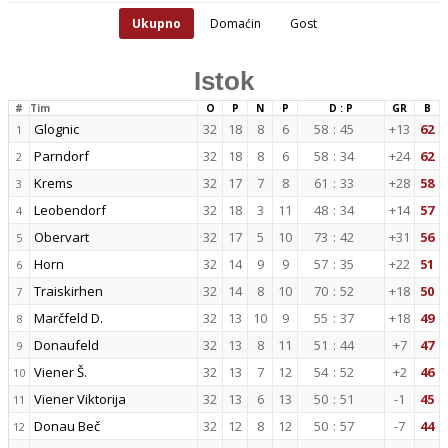
Ukupno
Domaćin
Gost
Istok
#
Tim
O
P
N
P
D : P
GR
B
Glognic
32
18
8
6
58
:
45
+13
62
1
Parndorf
32
18
8
6
58
:
34
+24
62
2
Krems
32
17
7
8
61
:
33
+28
58
3
Leobendorf
32
18
3
11
48
:
34
+14
57
4
Obervart
32
17
5
10
73
:
42
+31
56
5
Horn
32
14
9
9
57
:
35
+22
51
6
Traiskirhen
32
14
8
10
70
:
52
+18
50
7
Marčfeld D.
32
13
10
9
55
:
37
+18
49
8
Donaufeld
32
13
8
11
51
:
44
+7
47
9
Viener Š.
32
13
7
12
54
:
52
+2
46
10
Viener Viktorija
32
13
6
13
50
:
51
-1
45
11
Donau Beč
32
12
8
12
50
:
57
-7
44
12