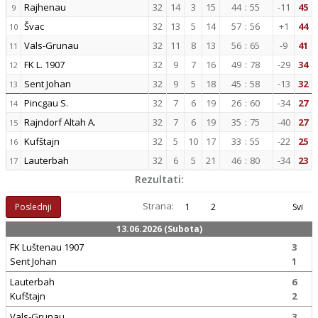
Rajhenau
32
14
3
15
44
:
55
-11
45
9
Švac
32
13
5
14
57
:
56
+1
44
10
Vals-Grunau
32
11
8
13
56
:
65
-9
41
11
FK L. 1907
32
9
7
16
49
:
78
-29
34
12
Sent Johan
32
9
5
18
45
:
58
-13
32
13
Pincgau S.
32
7
6
19
26
:
60
-34
27
14
Rajndorf Altah A.
32
7
6
19
35
:
75
-40
27
15
Kufštajn
32
5
10
17
33
:
55
-22
25
16
Lauterbah
32
6
5
21
46
:
80
-34
23
17
Rezultati:
Strana:
Poslednji
1
2
Svi
13.06.2026 (Subota)
FK Luštenau 1907
3
Sent Johan
1
Lauterbah
6
Kufštajn
2
Vals-Grunau
3