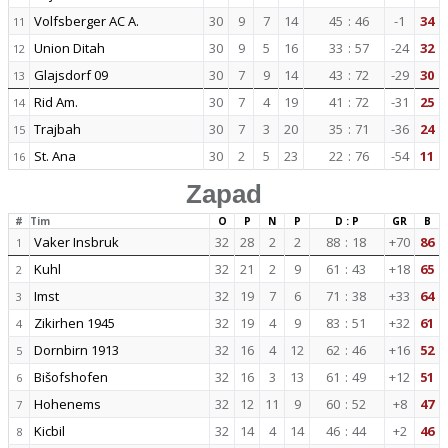
Volfsberger AC A.
30
9
7
14
45
:
46
-1
34
11
Union Ditah
30
9
5
16
33
:
57
-24
32
12
Glajsdorf 09
30
7
9
14
43
:
72
-29
30
13
Rid Am.
30
7
4
19
41
:
72
-31
25
14
Trajbah
30
7
3
20
35
:
71
-36
24
15
St. Ana
30
2
5
23
22
:
76
-54
11
16
Zapad
#
Tim
O
P
N
P
D : P
GR
B
Vaker Insbruk
32
28
2
2
88
:
18
+70
86
1
Kuhl
32
21
2
9
61
:
43
+18
65
2
Imst
32
19
7
6
71
:
38
+33
64
3
Zikirhen 1945
32
19
4
9
83
:
51
+32
61
4
Dornbirn 1913
32
16
4
12
62
:
46
+16
52
5
Bišofshofen
32
16
3
13
61
:
49
+12
51
6
Hohenems
32
12
11
9
60
:
52
+8
47
7
Kicbil
32
14
4
14
46
:
44
+2
46
8