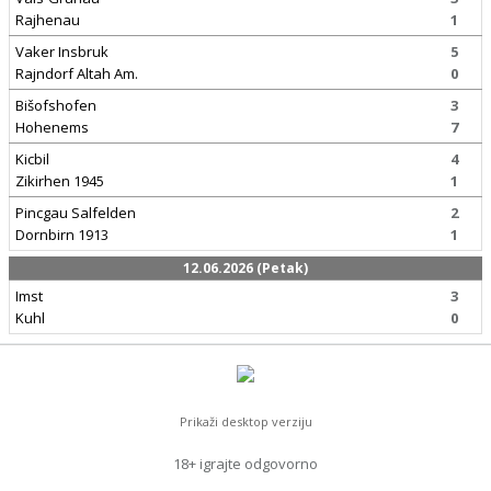
Rajhenau
1
Vaker Insbruk
5
Rajndorf Altah Am.
0
Bišofshofen
3
Hohenems
7
Kicbil
4
Zikirhen 1945
1
Pincgau Salfelden
2
Dornbirn 1913
1
12.06.2026 (Petak)
Imst
3
Kuhl
0
Prikaži desktop verziju
18+ igrajte odgovorno