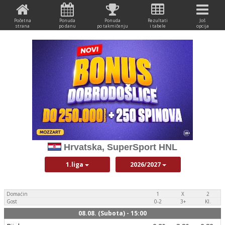
Početna
Ponuda
Ponuda
Rezultati
Još
strana
po danu
po takmičenju
i tabele
opcija
Hrvatska, SuperSport HNL
1.liga
2026/2027
Domaćin
1
X
2
Gost
0-2
3+
Kl.
08.08. (Subota) - 15:00