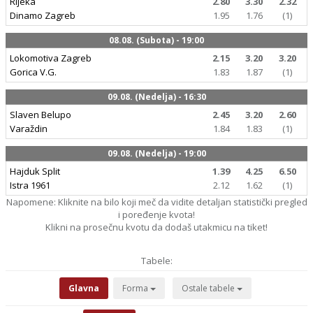
Rijeka
2.80
3.30
2.32
Dinamo Zagreb
1.95
1.76
(1)
08.08. (Subota) - 19:00
Lokomotiva Zagreb
2.15
3.20
3.20
Gorica V.G.
1.83
1.87
(1)
09.08. (Nedelja) - 16:30
Slaven Belupo
2.45
3.20
2.60
Varaždin
1.84
1.83
(1)
09.08. (Nedelja) - 19:00
Hajduk Split
1.39
4.25
6.50
Istra 1961
2.12
1.62
(1)
Napomene: Kliknite na bilo koji meč da vidite detaljan statistički pregled
i poređenje kvota!
Klikni na prosečnu kvotu da dodaš utakmicu na tiket!
Tabele:
Glavna
Forma
Ostale tabele