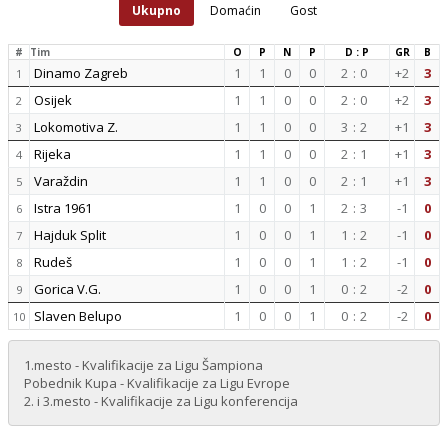
Ukupno
Domaćin
Gost
#
Tim
O
P
N
P
D : P
GR
B
Dinamo Zagreb
1
1
0
0
2
:
0
+2
3
1
Osijek
1
1
0
0
2
:
0
+2
3
2
Lokomotiva Z.
1
1
0
0
3
:
2
+1
3
3
Rijeka
1
1
0
0
2
:
1
+1
3
4
Varaždin
1
1
0
0
2
:
1
+1
3
5
Istra 1961
1
0
0
1
2
:
3
-1
0
6
Hajduk Split
1
0
0
1
1
:
2
-1
0
7
Rudeš
1
0
0
1
1
:
2
-1
0
8
Gorica V.G.
1
0
0
1
0
:
2
-2
0
9
Slaven Belupo
1
0
0
1
0
:
2
-2
0
10
1.mesto - Kvalifikacije za Ligu Šampiona
Pobednik Kupa - Kvalifikacije za Ligu Evrope
2. i 3.mesto - Kvalifikacije za Ligu konferencija