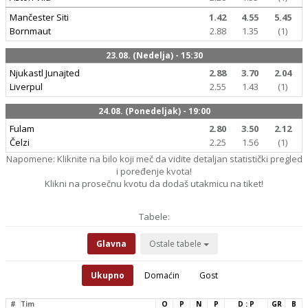
Mančester Siti
1.42
4.55
5.45
Bornmaut
2.88
1.35
(1)
23.08. (Nedelja) - 15:30
Njukastl Junajted
2.88
3.70
2.04
Liverpul
2.55
1.43
(1)
24.08. (Ponedeljak) - 19:00
Fulam
2.80
3.50
2.12
Čelzi
2.25
1.56
(1)
Napomene: Kliknite na bilo koji meč da vidite detaljan statistički pregled
i poređenje kvota!
Klikni na prosečnu kvotu da dodaš utakmicu na tiket!
Tabele:
Glavna
Ostale tabele
Ukupno
Domaćin
Gost
#
Tim
O
P
N
P
D : P
GR
B