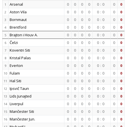
Arsenal
0
0
0
0
0
:
0
0
0
1
Aston Vila
0
0
0
0
0
:
0
0
0
2
Bornmaut
0
0
0
0
0
:
0
0
0
3
Brentford
0
0
0
0
0
:
0
0
0
4
Brajton i Houv A.
0
0
0
0
0
:
0
0
0
5
Čelzi
0
0
0
0
0
:
0
0
0
6
Koventri Siti
0
0
0
0
0
:
0
0
0
7
Kristal Palas
0
0
0
0
0
:
0
0
0
8
Everton
0
0
0
0
0
:
0
0
0
9
Fulam
0
0
0
0
0
:
0
0
0
10
Hal Siti
0
0
0
0
0
:
0
0
0
11
Ipsvič Taun
0
0
0
0
0
:
0
0
0
12
Lids Junajted
0
0
0
0
0
:
0
0
0
13
Liverpul
0
0
0
0
0
:
0
0
0
14
Mančester Siti
0
0
0
0
0
:
0
0
0
15
Mančester Jun.
0
0
0
0
0
:
0
0
0
16
Njukastl J.
0
0
0
0
0
:
0
0
0
17