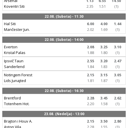
Arsenal
1.13
6.55
14.50
Koventri Siti
2.35
1.51
(1)
22.08. (Subota) - 11:30
Hal Siti
6.00
4.00
1.44
Mančester Jun.
2.02
1.69
(1)
22.08. (Subota) - 14:00
Everton
2.08
3.25
3.10
Kristal Palas
1.88
1.80
(1)
Ipsvič Taun
2.55
3.20
2.47
Sanderlend
1.84
1.83
(1)
Notingem Forest
2.15
3.15
3.05
Lids Junajted
1.81
1.87
(1)
22.08. (Subota) - 16:30
Brentford
2.28
3.45
2.62
Totenhem Hot.
2.20
1.58
(1)
23.08. (Nedelja) - 13:00
Brajton i Houv A.
2.15
3.50
2.80
Aston Vila
2.28
1.55
(1)