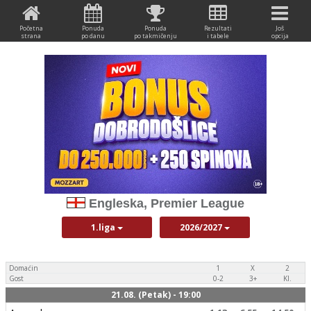
Početna
Ponuda
Ponuda
Rezultati
Još
strana
po danu
po takmičenju
i tabele
opcija
Engleska, Premier League
1.liga
2026/2027
Domaćin
1
X
2
Gost
0-2
3+
Kl.
21.08. (Petak) - 19:00