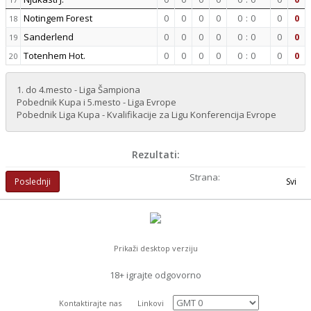
Notingem Forest
0
0
0
0
0
:
0
0
0
18
Sanderlend
0
0
0
0
0
:
0
0
0
19
Totenhem Hot.
0
0
0
0
0
:
0
0
0
20
1. do 4.mesto - Liga Šampiona
Pobednik Kupa i 5.mesto - Liga Evrope
Pobednik Liga Kupa - Kvalifikacije za Ligu Konferencija Evrope
Rezultati:
Strana:
Poslednji
Svi
Prikaži desktop verziju
18+ igrajte odgovorno
Kontaktirajte nas
Linkovi