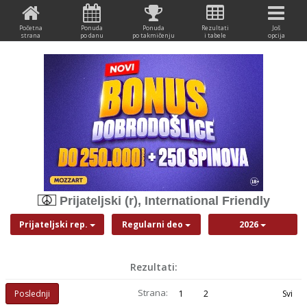
Početna
Ponuda
Ponuda
Rezultati
Još
strana
po danu
po takmičenju
i tabele
opcija
Prijateljski (r), International Friendly
Prijateljski rep.
Regularni deo
2026
Rezultati:
Strana:
Poslednji
1
2
Svi