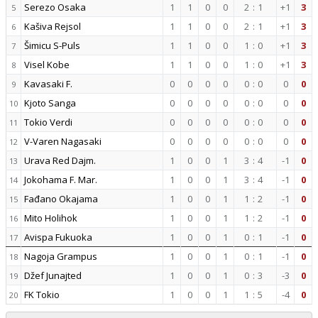
Serezo Osaka
1
1
0
0
2
:
1
+1
3
5
Kašiva Rejsol
1
1
0
0
2
:
1
+1
3
6
Šimicu S-Puls
1
1
0
0
1
:
0
+1
3
7
Visel Kobe
1
1
0
0
1
:
0
+1
3
8
Kavasaki F.
0
0
0
0
0
:
0
0
0
9
Kjoto Sanga
0
0
0
0
0
:
0
0
0
10
Tokio Verdi
0
0
0
0
0
:
0
0
0
11
V-Varen Nagasaki
0
0
0
0
0
:
0
0
0
12
Urava Red Dajm.
1
0
0
1
3
:
4
-1
0
13
Jokohama F. Mar.
1
0
0
1
3
:
4
-1
0
14
Fađano Okajama
1
0
0
1
1
:
2
-1
0
15
Mito Holihok
1
0
0
1
1
:
2
-1
0
16
Avispa Fukuoka
1
0
0
1
0
:
1
-1
0
17
Nagoja Grampus
1
0
0
1
0
:
1
-1
0
18
Džef Junajted
1
0
0
1
0
:
3
-3
0
19
FK Tokio
1
0
0
1
1
:
5
-4
0
20