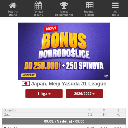
Početna
Ponuda
Ponuda
Rezultati
Još
strana
po danu
po takmičenju
i tabele
opcija
Japan, Meiji Yasuda J1 League
1.liga
2026/2027
Domaćin
1
X
2
Gost
0-2
3+
Kl.
09.08. (Nedelja) - 09:00