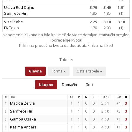
Urava Red Dajm.
3.70
3.40
1.91
Sanfreće Hir.
1.85
1.85
(1)
Visel Kobe
2.25
3.10
3.10
FK Tokio
1.70
2.03
(1)
Napomene: Kliknite na bilo koji meč da vidite detaljan statistički pregled
i poređenje kvota!
Klikni na prosečnu kvotu da dodaš utakmicu na tiket!
Tabele:
Glavna
Forma
Ostale tabele
Ukupno
Domaćin
Gost
#
Tim
O
P
N
P
D : P
GR
B
Mačida Zelvia
1
1
0
0
5
:
1
+4
3
1
Sanfreće Hir.
1
1
0
0
3
:
0
+3
3
2
Gamba Osaka
1
1
0
0
4
:
3
+1
3
3
Kašima Antlers
1
1
0
0
4
:
3
+1
3
4