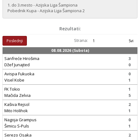
1. do 3.mesto - Azijska Liga Šampiona
Pobednik Kupa - Azijska Liga Šampiona 2
Rezultati:
Strana:
Poslednji
1
Svi
08.08.2026 (Subota)
Sanfreće Hirošima
3
Džef Junajted
0
Avispa Fukuoka
0
Visel Kobe
1
FK Tokio
1
Mačida Zelvia
5
Kašiva Rejsol
2
Mito Holihok
1
Nagoja Grampus
0
Šimicu S-Puls
1
Serezo Osaka
2