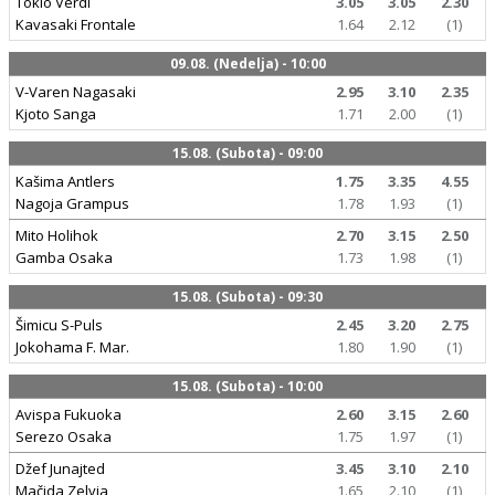
Tokio Verdi
3.05
3.05
2.30
Kavasaki Frontale
1.64
2.12
(1)
09.08. (Nedelja) - 10:00
V-Varen Nagasaki
2.95
3.10
2.35
Kjoto Sanga
1.71
2.00
(1)
15.08. (Subota) - 09:00
Kašima Antlers
1.75
3.35
4.55
Nagoja Grampus
1.78
1.93
(1)
Mito Holihok
2.70
3.15
2.50
Gamba Osaka
1.73
1.98
(1)
15.08. (Subota) - 09:30
Šimicu S-Puls
2.45
3.20
2.75
Jokohama F. Mar.
1.80
1.90
(1)
15.08. (Subota) - 10:00
Avispa Fukuoka
2.60
3.15
2.60
Serezo Osaka
1.75
1.97
(1)
Džef Junajted
3.45
3.10
2.10
Mačida Zelvia
1.65
2.10
(1)