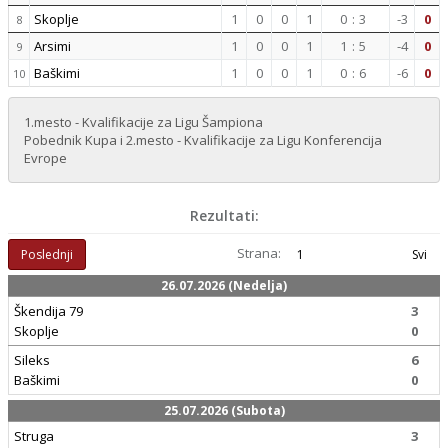
Skoplje
1
0
0
1
0
:
3
-3
0
8
Arsimi
1
0
0
1
1
:
5
-4
0
9
Baškimi
1
0
0
1
0
:
6
-6
0
10
1.mesto - Kvalifikacije za Ligu Šampiona
Pobednik Kupa i 2.mesto - Kvalifikacije za Ligu Konferencija
Evrope
Rezultati:
Strana:
Poslednji
1
Svi
26.07.2026 (Nedelja)
Škendija 79
3
Skoplje
0
Sileks
6
Baškimi
0
25.07.2026 (Subota)
Struga
3