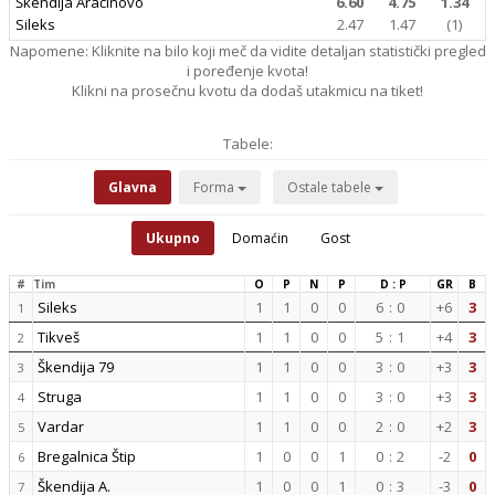
Škendija Aračinovo
6.60
4.75
1.34
Sileks
2.47
1.47
(1)
Napomene: Kliknite na bilo koji meč da vidite detaljan statistički pregled
i poređenje kvota!
Klikni na prosečnu kvotu da dodaš utakmicu na tiket!
Tabele:
Glavna
Forma
Ostale tabele
Ukupno
Domaćin
Gost
#
Tim
O
P
N
P
D : P
GR
B
Sileks
1
1
0
0
6
:
0
+6
3
1
Tikveš
1
1
0
0
5
:
1
+4
3
2
Škendija 79
1
1
0
0
3
:
0
+3
3
3
Struga
1
1
0
0
3
:
0
+3
3
4
Vardar
1
1
0
0
2
:
0
+2
3
5
Bregalnica Štip
1
0
0
1
0
:
2
-2
0
6
Škendija A.
1
0
0
1
0
:
3
-3
0
7