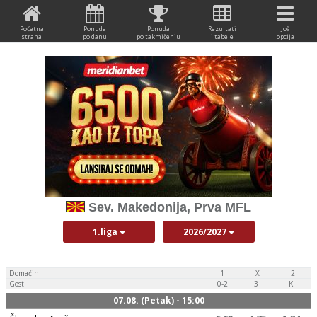
Početna
Ponuda
Ponuda
Rezultati
Još
strana
po danu
po takmičenju
i tabele
opcija
Sev. Makedonija, Prva MFL
1.liga
2026/2027
Domaćin
1
X
2
Gost
0-2
3+
Kl.
07.08. (Petak) - 15:00