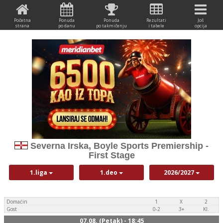
Početna
Ponuda
Ponuda
Rezultati
Još
strana
po danu
po takmičenju
i tabele
opcija
Severna Irska, Boyle Sports Premiership -
First Stage
1.liga
1.deo
2026/2027
Domaćin
1
X
2
Gost
0-2
3+
Kl.
07.08. (Petak) - 18:45