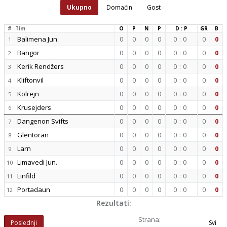
Ukupno
Domaćin
Gost
#
Tim
O
P
N
P
D : P
GR
B
Balimena Jun.
0
0
0
0
0
:
0
0
0
1
Bangor
0
0
0
0
0
:
0
0
0
2
Kerik Rendžers
0
0
0
0
0
:
0
0
0
3
Kliftonvil
0
0
0
0
0
:
0
0
0
4
Kolrejn
0
0
0
0
0
:
0
0
0
5
Krusejders
0
0
0
0
0
:
0
0
0
6
Dangenon Svifts
0
0
0
0
0
:
0
0
0
7
Glentoran
0
0
0
0
0
:
0
0
0
8
Larn
0
0
0
0
0
:
0
0
0
9
Limavedi Jun.
0
0
0
0
0
:
0
0
0
10
Linfild
0
0
0
0
0
:
0
0
0
11
Portadaun
0
0
0
0
0
:
0
0
0
12
Rezultati:
Strana:
Poslednji
Svi