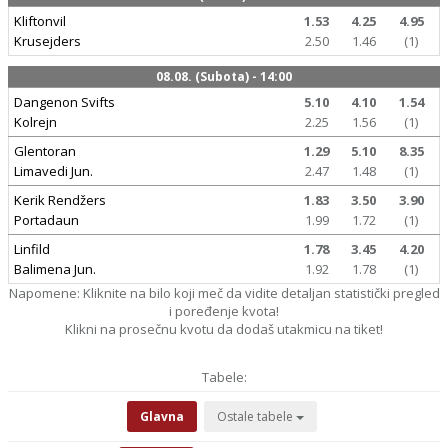
Kliftonvil
1.53
4.25
4.95
Krusejders
2.50
1.46
(1)
08.08. (Subota) - 14:00
Dangenon Svifts
5.10
4.10
1.54
Kolrejn
2.25
1.56
(1)
Glentoran
1.29
5.10
8.35
Limavedi Jun.
2.47
1.48
(1)
Kerik Rendžers
1.83
3.50
3.90
Portadaun
1.99
1.72
(1)
Linfild
1.78
3.45
4.20
Balimena Jun.
1.92
1.78
(1)
Napomene: Kliknite na bilo koji meč da vidite detaljan statistički pregled
i poređenje kvota!
Klikni na prosečnu kvotu da dodaš utakmicu na tiket!
Tabele:
Glavna
Ostale tabele