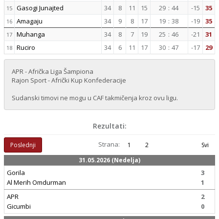
Gasogi Junajted
34
8
11
15
29
:
44
-15
35
15
Amagaju
34
9
8
17
19
:
38
-19
35
16
Muhanga
34
8
7
19
25
:
46
-21
31
17
Ruciro
34
6
11
17
30
:
47
-17
29
18
APR - Afrička Liga Šampiona
Rajon Sport - Afrički Kup Konfederacije
Sudanski timovi ne mogu u CAF takmičenja kroz ovu ligu.
Rezultati:
Strana:
Poslednji
1
2
Svi
31.05.2026 (Nedelja)
Gorila
3
Al Merih Omdurman
1
APR
2
Gicumbi
0