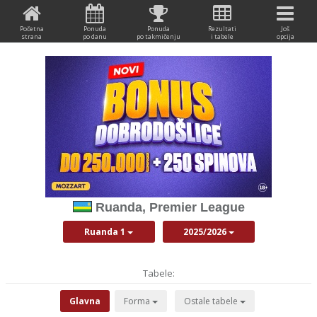
Početna
Ponuda
Ponuda
Rezultati
Još
strana
po danu
po takmičenju
i tabele
opcija
Ruanda, Premier League
Ruanda 1
2025/2026
Tabele:
Glavna
Forma
Ostale tabele