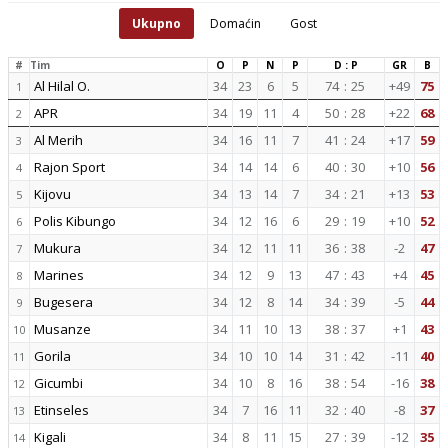
Ukupno
Domaćin
Gost
#
Tim
O
P
N
P
D : P
GR
B
Al Hilal O.
34
23
6
5
74
:
25
+49
75
1
APR
34
19
11
4
50
:
28
+22
68
2
Al Merih
34
16
11
7
41
:
24
+17
59
3
Rajon Sport
34
14
14
6
40
:
30
+10
56
4
Kijovu
34
13
14
7
34
:
21
+13
53
5
Polis Kibungo
34
12
16
6
29
:
19
+10
52
6
Mukura
34
12
11
11
36
:
38
-2
47
7
Marines
34
12
9
13
47
:
43
+4
45
8
Bugesera
34
12
8
14
34
:
39
-5
44
9
Musanze
34
11
10
13
38
:
37
+1
43
10
Gorila
34
10
10
14
31
:
42
-11
40
11
Gicumbi
34
10
8
16
38
:
54
-16
38
12
Etinseles
34
7
16
11
32
:
40
-8
37
13
Kigali
34
8
11
15
27
:
39
-12
35
14