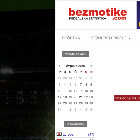
POČETNA
REZULTATI I TABELE
Ponuda po danu
«
Avgust 2026
»
P
U
S
Č
P
S
N
27
28
29
30
31
1
2
3
4
5
6
7
8
9
10
11
12
13
14
15
16
17
18
19
20
21
22
23
Poslednji rezul
24
25
26
27
28
29
30
31
1
2
3
4
5
6
Po takmičenju
Evropa
(47)