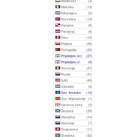
Mađarska
(3)
Meksiko
(13)
Nikaragva
(5)
Norveška
(15)
Panama
(6)
Paragvaj
(6)
Peru
(13)
Poljska
(26)
Portugalija
(22)
Prijateljski (kl.)
(27)
Prijateljski (r)
(4)
Rumunija
(27)
Rusija
(41)
SAD
(43)
Salvador
(6)
Sev. Amerika
(10)
Sev. Makedonija
(1)
Severna Irska
(5)
Škotska
(29)
Slovačka
(14)
Slovenija
(7)
Švajcarska
(11)
Švedska
(32)