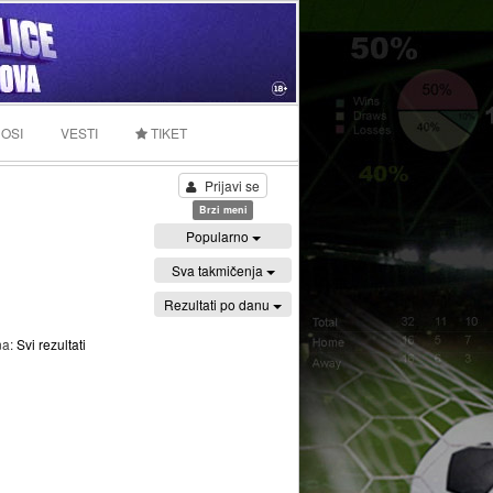
OSI
VESTI
TIKET
Prijavi se
Brzi meni
Popularno
Sva takmičenja
Rezultati po danu
na:
Svi rezultati