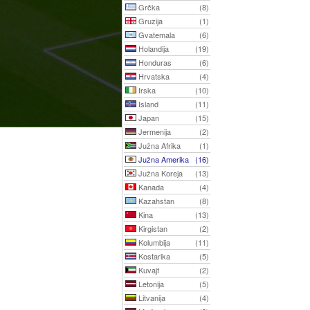
Grčka
(8)
Gruzija
(1)
Gvatemala
(6)
Holandija
(19)
Honduras
(6)
Hrvatska
(4)
Irska
(10)
Island
(11)
Japan
(15)
Jermenija
(2)
Južna Afrika
(1)
Južna Amerika
(16)
Južna Koreja
(13)
Kanada
(4)
Kazahstan
(8)
Kina
(13)
Kirgistan
(2)
Kolumbija
(11)
Kostarika
(5)
Kuvajt
(2)
Letonija
(5)
Litvanija
(4)