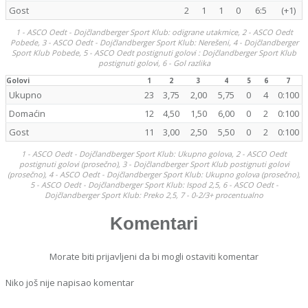
Gost
2
1
1
0
6:5
(+1)
1 - ASCO Oedt - Dojčlandberger Sport Klub: odigrane utakmice, 2 - ASCO Oedt
Pobede, 3 - ASCO Oedt - Dojčlandberger Sport Klub: Nerešeni, 4 - Dojčlandberger
Sport Klub Pobede, 5 - ASCO Oedt postignuti golovi : Dojčlandberger Sport Klub
postignuti golovi, 6 - Gol razlika
Golovi
1
2
3
4
5
6
7
Ukupno
23
3,75
2,00
5,75
0
4
0:100
Domaćin
12
4,50
1,50
6,00
0
2
0:100
Gost
11
3,00
2,50
5,50
0
2
0:100
1 - ASCO Oedt - Dojčlandberger Sport Klub: Ukupno golova, 2 - ASCO Oedt
postignuti golovi (prosečno), 3 - Dojčlandberger Sport Klub postignuti golovi
(prosečno), 4 - ASCO Oedt - Dojčlandberger Sport Klub: Ukupno golova (prosečno),
5 - ASCO Oedt - Dojčlandberger Sport Klub: Ispod 2,5, 6 - ASCO Oedt -
Dojčlandberger Sport Klub: Preko 2,5, 7 - 0-2/3+ procentualno
Komentari
Morate biti prijavljeni da bi mogli ostaviti komentar
Niko još nije napisao komentar