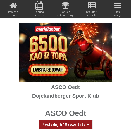
Početna
Ponuda
Ponuda
Rezultati
Još
strana
po danu
po takmičenju
i tabele
opcija
ASCO Oedt
Dojčlandberger Sport Klub
ASCO Oedt
Poslednjih 10 rezultata