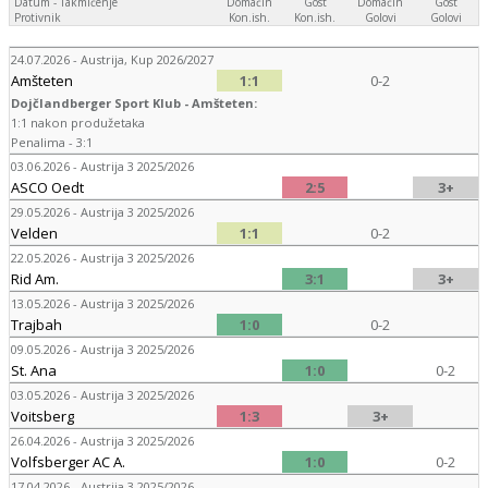
Datum - Takmičenje
Domaćin
Gost
Domaćin
Gost
Protivnik
Kon.ish.
Kon.ish.
Golovi
Golovi
24.07.2026 - Austrija, Kup 2026/2027
Amšteten
1:1
0-2
Dojčlandberger Sport Klub - Amšteten:
1:1 nakon produžetaka
Penalima - 3:1
03.06.2026 - Austrija 3 2025/2026
ASCO Oedt
2:5
3+
29.05.2026 - Austrija 3 2025/2026
Velden
1:1
0-2
22.05.2026 - Austrija 3 2025/2026
Rid Am.
3:1
3+
13.05.2026 - Austrija 3 2025/2026
Trajbah
1:0
0-2
09.05.2026 - Austrija 3 2025/2026
St. Ana
1:0
0-2
03.05.2026 - Austrija 3 2025/2026
Voitsberg
1:3
3+
26.04.2026 - Austrija 3 2025/2026
Volfsberger AC A.
1:0
0-2
17.04.2026 - Austrija 3 2025/2026