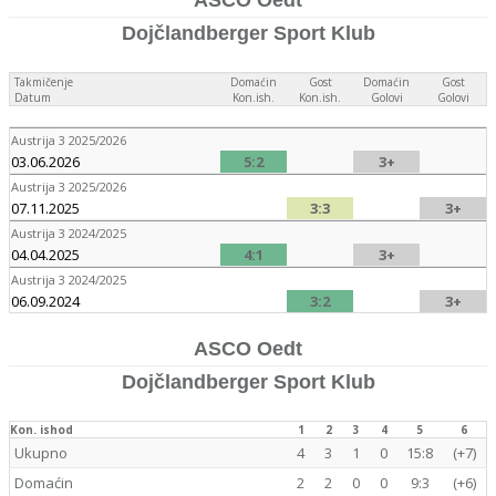
ASCO Oedt
Dojčlandberger Sport Klub
Takmičenje
Domaćin
Gost
Domaćin
Gost
Datum
Kon.ish.
Kon.ish.
Golovi
Golovi
Austrija 3 2025/2026
03.06.2026
5:2
3+
Austrija 3 2025/2026
07.11.2025
3:3
3+
Austrija 3 2024/2025
04.04.2025
4:1
3+
Austrija 3 2024/2025
06.09.2024
3:2
3+
ASCO Oedt
Dojčlandberger Sport Klub
Kon. ishod
1
2
3
4
5
6
Ukupno
4
3
1
0
15:8
(+7)
Domaćin
2
2
0
0
9:3
(+6)