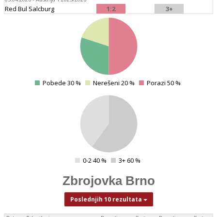
Red Bul Salcburg
1:2
3+
4
Pobede 30 %
Nerešeni 20 %
Porazi 50 %
0
4
4
4
0-2 40 %
3+ 60 %
0
Zbrojovka Brno
Poslednjih 10 rezultata