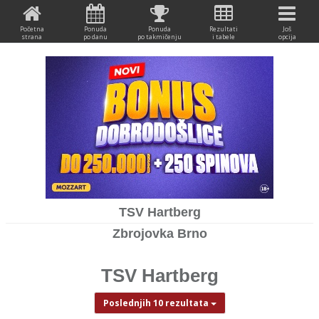
Početna
Ponuda
Ponuda
Rezultati
Još
strana
po danu
po takmičenju
i tabele
opcija
TSV Hartberg
Zbrojovka Brno
TSV Hartberg
Poslednjih 10 rezultata