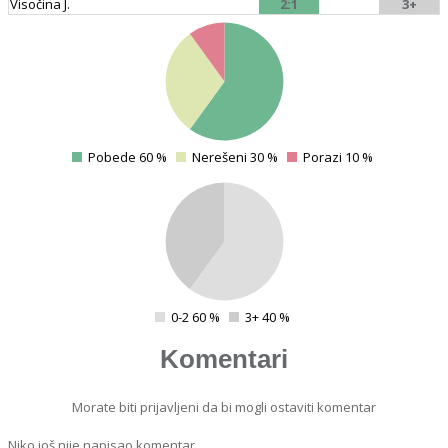
Visočina J.
2:1
3+
4
Pobede 60 %
Nerešeni 30 %
Porazi 10 %
0
4
4
4
0-2 60 %
3+ 40 %
0
Komentari
Morate biti prijavljeni da bi mogli ostaviti komentar
Niko još nije napisao komentar