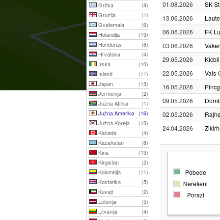
01.08.2026
SK St
Grčka
(8)
Gruzija
(1)
13.06.2026
Laut
Gvatemala
(6)
06.06.2026
FK L
Holandija
(19)
Honduras
(6)
03.06.2026
Vaker
Hrvatska
(4)
29.05.2026
Kicbil
Irska
(10)
22.05.2026
Vals-
Island
(11)
Japan
(15)
16.05.2026
Pincg
Jermenija
(2)
09.05.2026
Dornb
Južna Afrika
(1)
Južna Amerika
(16)
02.05.2026
Rajh
Južna Koreja
(13)
24.04.2026
Zikir
Kanada
(4)
Kazahstan
(8)
Kina
(13)
Kirgistan
(2)
Kolumbija
(11)
Pobede
Kostarika
(5)
Nerešeni
Kuvajt
(2)
Porazi
Letonija
(5)
Litvanija
(4)