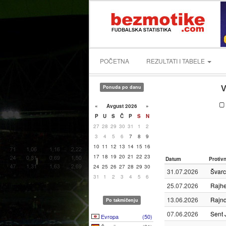
POČETNA
REZULTATI I TABELE
Ponuda po danu
V
«
Avgust 2026
»
P
U
S
Č
P
S
N
27
28
29
30
31
1
2
3
4
5
6
7
8
9
10
11
12
13
14
15
16
17
18
19
20
21
22
23
Datum
Protiv
24
25
26
27
28
29
30
31.07.2026
Švarc
31
1
2
3
4
5
6
25.07.2026
Rajh
13.06.2026
Rajnd
Po takmičenju
07.06.2026
Sent 
Evropa
(50)