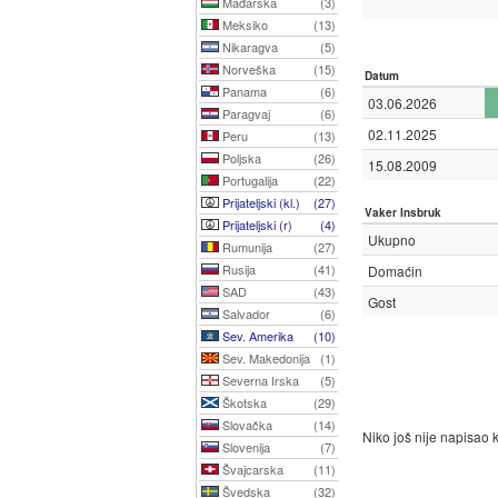
Mađarska
(3)
Meksiko
(13)
Nikaragva
(5)
Norveška
(15)
Datum
Panama
(6)
03.06.2026
Paragvaj
(6)
02.11.2025
Peru
(13)
Poljska
(26)
15.08.2009
Portugalija
(22)
Prijateljski (kl.)
(27)
Vaker Insbruk
Prijateljski (r)
(4)
Ukupno
Rumunija
(27)
Rusija
(41)
Domaćin
SAD
(43)
Gost
Salvador
(6)
Sev. Amerika
(10)
Sev. Makedonija
(1)
Severna Irska
(5)
Škotska
(29)
Slovačka
(14)
Niko još nije napisao
Slovenija
(7)
Švajcarska
(11)
Švedska
(32)