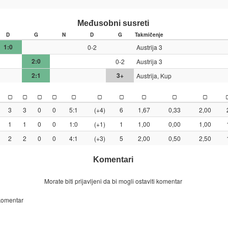
Međusobni susreti
D
G
N
D
G
Takmičenje
1:0
0-2
Austrija 3
2:0
0-2
Austrija 3
2:1
3+
Austrija, Kup
3
3
0
0
5:1
(+4)
6
1,67
0,33
2,00
1
1
0
0
1:0
(+1)
1
1,00
0,00
1,00
2
2
0
0
4:1
(+3)
5
2,00
0,50
2,50
Komentari
Morate biti prijavljeni da bi mogli ostaviti komentar
 komentar