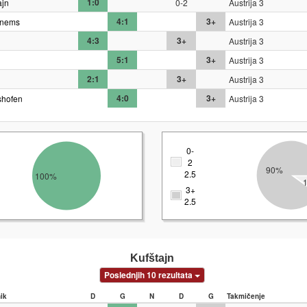
1:0
ajn
0-2
Austrija 3
4:1
3+
nems
Austrija 3
4:3
3+
Austrija 3
5:1
3+
Austrija 3
2:1
3+
Austrija 3
4:0
3+
shofen
Austrija 3
0-
2
90%
2.5
100%
3+
2.5
Kufštajn
Poslednjih 10 rezultata
nik
D
G
N
D
G
Takmičenje