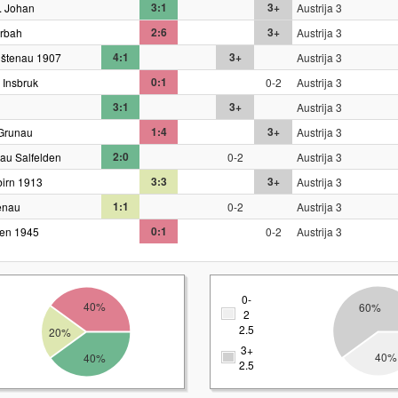
3:1
3+
. Johan
Austrija 3
2:6
3+
erbah
Austrija 3
4:1
3+
uštenau 1907
Austrija 3
0:1
 Insbruk
0-2
Austrija 3
3:1
3+
Austrija 3
1:4
3+
Grunau
Austrija 3
2:0
au Salfelden
0-2
Austrija 3
3:3
3+
irn 1913
Austrija 3
1:1
enau
0-2
Austrija 3
0:1
hen 1945
0-2
Austrija 3
0-
40%
60%
2
2.5
20%
3+
40%
40%
2.5