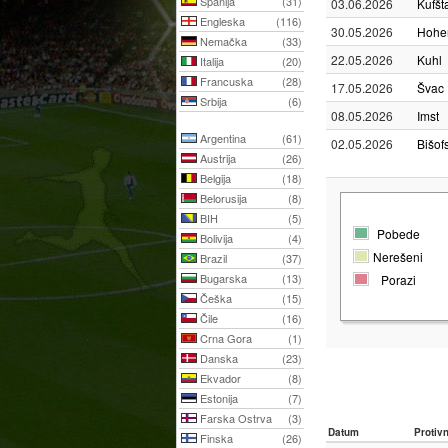
Španija
(31)
03.06.2026
Kufšt
Engleska
(116)
30.05.2026
Hohe
Nemačka
(33)
22.05.2026
Kuhl
Italija
(20)
Francuska
(28)
17.05.2026
Švac
Srbija
(6)
08.05.2026
Imst
Argentina
(61)
02.05.2026
Bišof
Austrija
(26)
Belgija
(18)
Belorusija
(8)
BIH
(5)
Pobede
Bolivija
(4)
Nerešeni
Brazil
(37)
Bugarska
(13)
Porazi
Češka
(15)
Čile
(16)
Crna Gora
(1)
Danska
(23)
Ekvador
(8)
Estonija
(7)
Farska Ostrva
(3)
Datum
Protiv
Finska
(26)