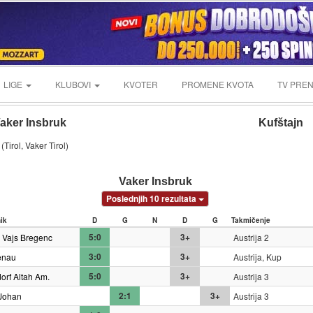
LIGE
KLUBOVI
KVOTER
PROMENE KVOTA
TV PREN
aker Insbruk
Kufštajn
(Tirol, Vaker Tirol)
Vaker Insbruk
Poslednjih 10 rezultata
nik
D
G
N
D
G
Takmičenje
5:0
3+
 Vajs Bregenc
Austrija 2
3:0
3+
enau
Austrija, Kup
5:0
3+
orf Altah Am.
Austrija 3
2:1
3+
Johan
Austrija 3