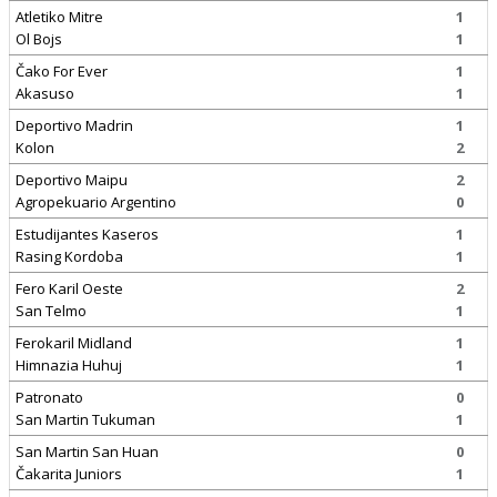
Atletiko Mitre
1
Ol Bojs
1
Čako For Ever
1
Akasuso
1
Deportivo Madrin
1
Kolon
2
Deportivo Maipu
2
Agropekuario Argentino
0
Estudijantes Kaseros
1
Rasing Kordoba
1
Fero Karil Oeste
2
San Telmo
1
Ferokaril Midland
1
Himnazia Huhuj
1
Patronato
0
San Martin Tukuman
1
San Martin San Huan
0
Čakarita Juniors
1