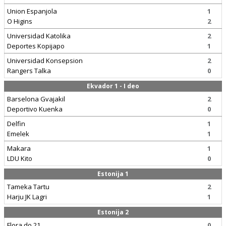
Union Espanjola
1
O Higins
2
Universidad Katolika
2
Deportes Kopijapo
1
Universidad Konsepsion
2
Rangers Talka
0
Ekvador 1 - I deo
Barselona Gvajakil
2
Deportivo Kuenka
0
Delfin
1
Emelek
1
Makara
1
LDU Kito
0
Estonija 1
Tameka Tartu
2
Harju JK Lagri
1
Estonija 2
Flora do 21
0