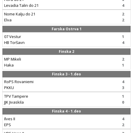
Levadia Talin do 21
4
Nome Kalju do 21
2
Elva
2
Farska Ostrva 1
07 Vestur
1
HB Toršavn
4
Finska 2
MP Mikeli
2
Haka
1
Finska 3 - 1.deo
RoPS Rovaniemi
4
PKKU
3
TPV Tampere
1
JJK Jivaskila
0
Finska 4 - 1.deo
Ilves II
4
EPS
2