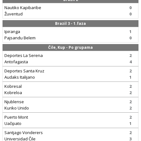
Nautiko Kapibaribe
0
Žuventud
0
Brazil 3 - 1.faza
Ipiranga
1
Pajsandu Belem
0
Čile, Kup - Po grupama
Deportes La Serena
2
Antofagasta
4
Deportes Santa Kruz
2
Audaks Italijano
1
Kobresal
2
Kobreloa
2
Njublense
2
Kuriko Unido
2
Puerto Mont
2
Uačipato
1
Santjago Vonderers
2
Universidad Čile
3