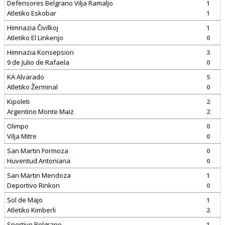
Defensores Belgrano Vilja Ramaljo
1
Atletiko Eskobar
1
Himnazia Čivilkoj
1
Atletiko El Linkenjo
0
Himnazia Konsepsion
3
9 de Julio de Rafaela
0
KA Alvarado
5
Atletiko Žerminal
0
Kipoleti
2
Argentino Monte Maiz
2
Olimpo
0
Vilja Mitre
0
San Martin Formoza
0
Huventud Antoniana
0
San Martin Mendoza
1
Deportivo Rinkon
0
Sol de Majo
1
Atletiko Kimberli
2
Sportivo Belgrano
1