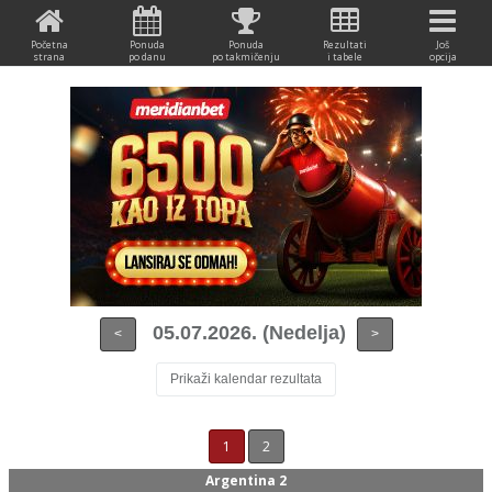
Početna
Ponuda
Ponuda
Rezultati
Još
strana
po danu
po takmičenju
i tabele
opcija
05.07.2026. (Nedelja)
<
>
Prikaži kalendar rezultata
1
2
Argentina 2