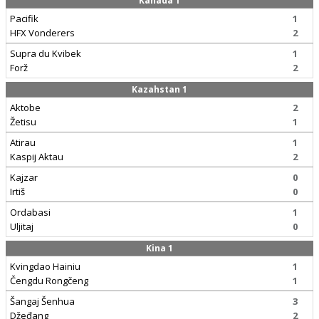
Kanada 1
Pacifik
1
HFX Vonderers
2
Supra du Kvibek
1
Forž
2
Kazahstan 1
Aktobe
2
Žetisu
1
Atirau
1
Kaspij Aktau
2
Kajzar
0
Irtiš
0
Ordabasi
1
Uljitaj
0
Kina 1
Kvingdao Hainiu
1
Čengdu Rongčeng
1
Šangaj Šenhua
3
Džeđang
2