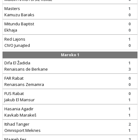
Masters
1
Kamuzu Baraks
0
Mitundu Baptist
0
Ekhaja
0
Red Lajons
1
CIVO Junajted
0
Maroko 1
Difa El Žadida
1
Renaisans de Berkane
3
FAR Rabat
0
Renaisans Zemamra
0
FUS Rabat
0
Jakub El Mansur
1
Hasania Agadir
1
Kavkab Marakeš
1
Itihad Tanger
2
Omnisport Meknes
1
Magreb Fes
2