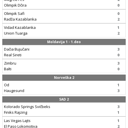
Olimpik Dčira
0
Olimpik Safi
0
Radža Kazablanka
2
Vidad Kazablanka
1
Union Tuarga
2
Moldavija 1 - 1.deo
Dačia Bujučani
3
Real Sireti
0
Zimbru
3
Balti
0
Norveška 2
Od
1
Haugesund
3
SAD 2
Kolorado Springs Svičbeks
3
Finiks Rajzing
1
Las Vegas Lajts
1
El Paso Lokomotiva
2