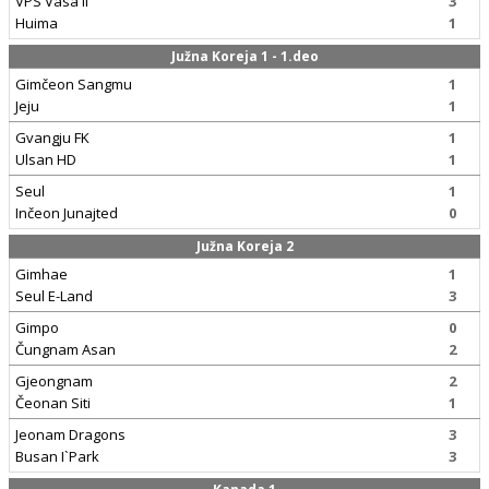
VPS Vasa II
3
Huima
1
Južna Koreja 1 - 1.deo
Gimčeon Sangmu
1
Jeju
1
Gvangju FK
1
Ulsan HD
1
Seul
1
Inčeon Junajted
0
Južna Koreja 2
Gimhae
1
Seul E-Land
3
Gimpo
0
Čungnam Asan
2
Gjeongnam
2
Čeonan Siti
1
Jeonam Dragons
3
Busan I`Park
3