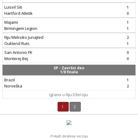
Luisvil Siti
1
Hartford Atletik
0
Majami
1
Birmingem Legion
1
Nju Meksiko Junajted
2
Ouklend Ruts
1
San Antonio FK
0
Monterej Bej
0
SP - Završni deo
1/8 finala
Brazil
1
Norveška
2
Igrano u Nju Džerziju.
1
2
Prikaži desktop verziju