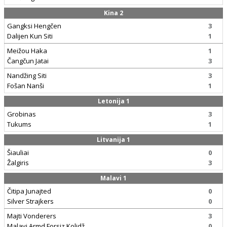
Kina 2
Gangksi Hengčen
3
Dalijen Kun Siti
1
Meižou Haka
1
Čangčun Jatai
3
Nandžing Siti
3
Fošan Nanši
1
Letonija 1
Grobinas
3
Tukums
1
Litvanija 1
Šiauliai
0
Žalgiris
3
Malavi 1
Čitipa Junajted
0
Silver Strajkers
0
Majti Vonderers
3
Malavi Armd Forsiz Kolidž
0