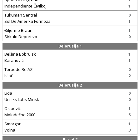
Independiente Čivilkoj
1
Tukuman Sentral
0
Sol De Amerika Formoza
1
Điljermo Braun
1
Sirkulo Deportivo
0
Belorusija 1
Belšina Bobruisk
1
Baranoviči
1
Torpedo BelAZ
0
Isloč
2
Belorusija 2
Lida
0
Uni Iks Labs Minsk
0
Osipoviči
1
Molodečno 2000
5
Smorgon
1
Volna
3
Brazil 2