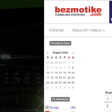
POČETNA
REZULTATI I TABELE
Ponuda po danu
«
Avgust 2026
»
P
U
S
Č
P
S
N
27
28
29
30
31
1
2
3
4
5
6
7
8
9
10
11
12
13
14
15
16
17
18
19
20
21
22
23
24
25
26
27
28
29
30
31
1
2
3
4
5
6
Ukup
1
Po takmičenju
2
Evropa
(53)