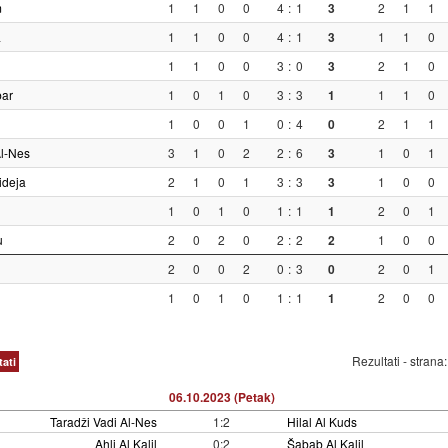
m
1
1
0
0
4
:
1
3
2
1
1
a
1
1
0
0
4
:
1
3
1
1
0
1
1
0
0
3
:
0
3
2
1
0
ar
1
0
1
0
3
:
3
1
1
1
0
1
0
0
1
0
:
4
0
2
1
1
Al-Nes
3
1
0
2
2
:
6
3
1
0
1
ideja
2
1
0
1
3
:
3
3
1
0
0
1
0
1
0
1
:
1
1
2
0
1
u
2
0
2
0
2
:
2
2
1
0
0
2
0
0
2
0
:
3
0
2
0
1
1
0
1
0
1
:
1
1
2
0
0
Rezultati - strana
tati
06.10.2023 (Petak)
Taradži Vadi Al-Nes
1:2
Hilal Al Kuds
Ahli Al Kalil
0:2
Šabab Al Kalil