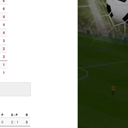
6
6
4
4
4
3
2
2
1
1
P
D : P
B
0
2
:
1
3