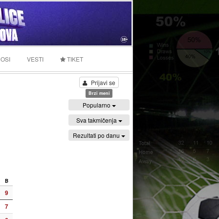
OSI
VESTI
TIKET
Prijavi se
Brzi meni
Popularno
Sva takmičenja
Rezultati po danu
B
9
7