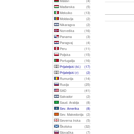
Malavi
(4)
Mađarska
(5)
Meksiko
(13)
Moldavija
(2)
Nikaragva
(2)
Norveška
(16)
Panama
(3)
Paragvaj
(4)
Peru
(11)
Poljska
(15)
Portugalija
(16)
Prijateljski (kl.)
(17)
Prijateljski (r)
(2)
Rumunija
(14)
Rusija
(25)
SAD
(41)
Salvador
(2)
Saud. Arabija
(8)
Sev. Amerika
(8)
Sev. Makedonija
(2)
Severna Irska
(5)
Škotska
(32)
Slovačka
(7)