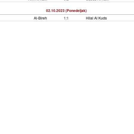
02.10.2023 (Ponedeljak)
Al-Bireh
1:1
Hilal Al Kuds