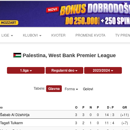
LIGE
KLUBOVI
KVOTER
PROMENE KVOTA
TV PREN
Palestina, West Bank Premier League
1.liga
Regularni deo
2023/2024
Tabele:
Glavna
Forma
Golovi
no
O
P
N
P
D : P
GR
Šabab Al Džahirija
3
3
0
0
14
:
3
(+11)
Tagafi Tulkarm
3
2
1
0
11
:
4
(+7)