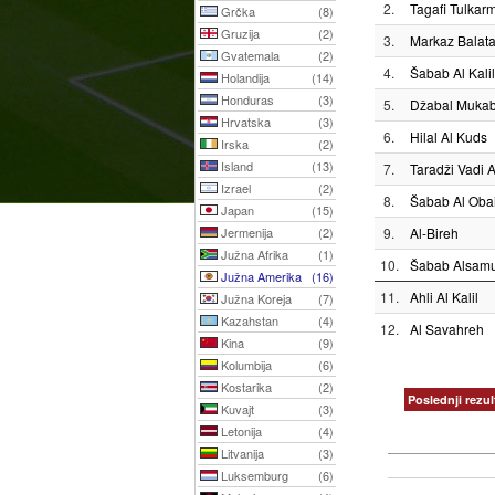
2.
Tagafi Tulkar
Grčka
(8)
Gruzija
(2)
3.
Markaz Balat
Gvatemala
(2)
4.
Šabab Al Kalil
Holandija
(14)
Honduras
(3)
5.
Džabal Mukab
Hrvatska
(3)
6.
Hilal Al Kuds
Irska
(2)
Island
(13)
7.
Taradži Vadi 
Izrael
(2)
8.
Šabab Al Oba
Japan
(15)
Jermenija
(2)
9.
Al-Bireh
Južna Afrika
(1)
10.
Šabab Alsam
Južna Amerika
(16)
11.
Ahli Al Kalil
Južna Koreja
(7)
Kazahstan
(4)
12.
Al Savahreh
Kina
(9)
Kolumbija
(6)
Kostarika
(2)
Poslednji rezul
Kuvajt
(3)
Letonija
(4)
Litvanija
(3)
Luksemburg
(6)