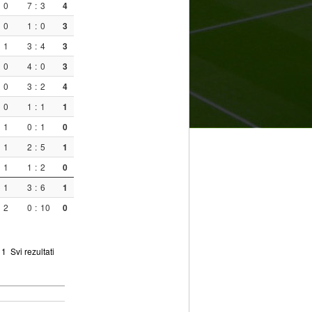
0
7
:
3
4
0
1
:
0
3
1
3
:
4
3
0
4
:
0
3
0
3
:
2
4
0
1
:
1
1
1
0
:
1
0
1
2
:
5
1
1
1
:
2
0
1
3
:
6
1
2
0
:
10
0
:
1
Svi rezultati