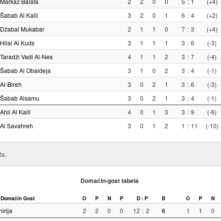
Markaz Balata
2
2
0
0
5
:
1
(+4)
Šabab Al Kalil
3
2
0
1
6
:
4
(+2)
Džabal Mukabar
2
1
1
0
7
:
3
(+4)
Hilal Al Kuds
3
1
1
1
3
:
6
(-3)
Taradži Vadi Al-Nes
4
1
1
2
3
:
7
(-4)
Šabab Al Obaideja
3
1
0
2
3
:
4
(-1)
Al-Bireh
3
0
2
1
3
:
6
(-3)
Šabab Alsamu
3
0
2
1
3
:
4
(-1)
Ahli Al Kalil
4
0
1
3
3
:
9
(-6)
Al Savahreh
3
0
1
2
1
:
11
(-10)
ta.
Domaćin-gost tabela
Domaćin
Gost
O
P
N
P
D : P
B
O
P
N
irija
2
2
0
0
12
:
2
6
1
1
0