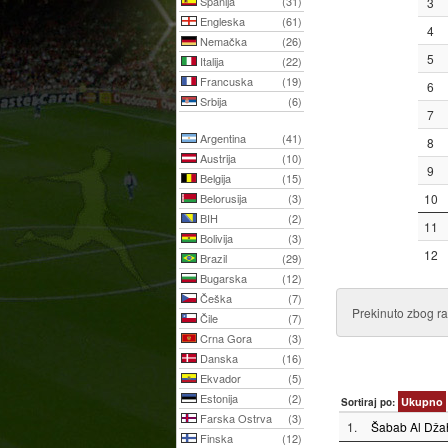
Španija
(31)
3
Engleska
(61)
4
Nemačka
(26)
5
Italija
(22)
Francuska
(19)
6
Srbija
(6)
7
Argentina
(41)
8
Austrija
(10)
9
Belgija
(15)
Belorusija
(3)
10
BIH
(2)
11
Bolivija
(3)
12
Brazil
(29)
Bugarska
(12)
Češka
(7)
Prekinuto zbog ra
Čile
(7)
Crna Gora
(3)
Danska
(16)
Ekvador
(5)
Estonija
(2)
Ukupno
Sortiraj po:
Farska Ostrva
(3)
1.
Šabab Al Džah
Finska
(12)