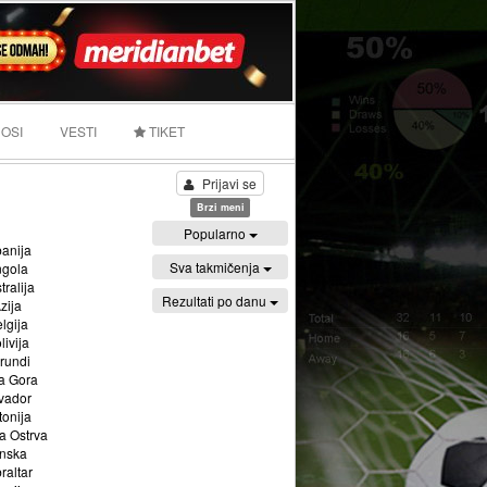
OSI
VESTI
TIKET
Prijavi se
Brzi meni
Popularno
banija
Sva takmičenja
ngola
tralija
Rezultati po danu
zija
lgija
livija
rundi
a Gora
vador
tonija
a Ostrva
inska
raltar