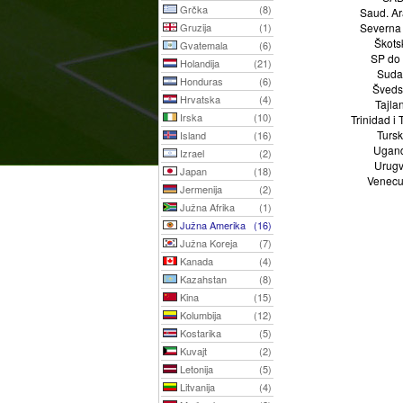
Grčka
(8)
Saud. Ar
Gruzija
(1)
Severna 
Škots
Gvatemala
(6)
SP do
Holandija
(21)
Sud
Honduras
(6)
Šveds
Hrvatska
(4)
Tajla
Irska
(10)
Trinidad i
Turs
Island
(16)
Ugan
Izrael
(2)
Urugv
Japan
(18)
Venecu
Jermenija
(2)
Južna Afrika
(1)
Južna Amerika
(16)
Južna Koreja
(7)
Kanada
(4)
Kazahstan
(8)
Kina
(15)
Kolumbija
(12)
Kostarika
(5)
Kuvajt
(2)
Letonija
(5)
Litvanija
(4)