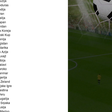
uzija
duras
ndija
Iran
talija
apan
ordan
a Koreja
pski Kup
enija
gistan
tarika
 Azije
uvajt
ibija
alavi
roko
janmar
gerija
 Zeland
jske Igre
estina
Peru
ugalija
 Srpska
usija
 Marino