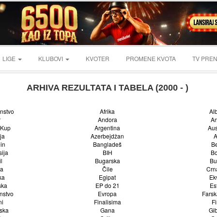
LIGE
KLUBOVI
KVOTER
PROMENE KVOTA
TV PREN
ARHIVA REZULTATA I TABELA (2000 - )
nstvo
Afrika
Al
r
Andora
A
 Kup
Argentina
Aus
ja
Azerbejdžan
A
in
Bangladeš
Be
sija
BIH
Bo
l
Bugarska
Bu
a
Čile
Crn
ka
Egipat
Ek
ska
EP do 21
Es
enstvo
Evropa
Farsk
ni
Finalisima
F
ska
Gana
Gib