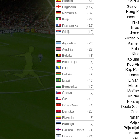
Španija
(31)
Gold 
Gvatem
Engleska
(117)
Hong K
Nemačka
(37)
Indone
Italija
(22)
Irsk
Francuska
(28)
Izrae
Srbija
(12)
Jem
Južna A
Argentina
(79)
Kame
Kata
Austrija
(22)
Kin
Belgija
(18)
Kolumb
Belorusija
(6)
Kup Af
BIH
(5)
Kup Kon
Bolivija
(4)
Leton
Litvan
Brazil
(40)
Malez
Bugarska
(12)
Mađar
Češka
(7)
Moldav
Čile
(16)
Nikara
Crna Gora
(1)
Obala Slo
Danska
(25)
Oma
Pana
Ekvador
(8)
Poljs
Estonija
(7)
Prijateljsk
Farska Ostrva
(4)
Ruan
Finska
(21)
SA