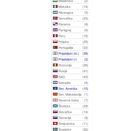
Mađarska
(2)
Meksiko
(14)
Nikaragva
(5)
Norveška
(25)
Panama
(6)
Paragvaj
(6)
Peru
(16)
Poljska
(25)
Portugalija
(22)
Prijateljski (kl.)
(39)
Prijateljski (r)
(2)
Rumunija
(26)
Rusija
(41)
SAD
(43)
Salvador
(6)
Sev. Amerika
(10)
Sev. Makedonija
(1)
Severna Irska
(7)
Škotska
(29)
Slovačka
(14)
Slovenija
(8)
Švajcarska
(11)
Švedska
(30)