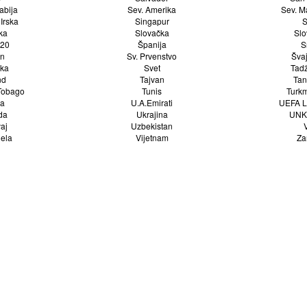
abija
Sev. Amerika
Sev. M
Irska
Singapur
S
ka
Slovačka
Slo
 20
Španija
S
an
Sv. Prvenstvo
Šva
ka
Svet
Tadž
nd
Tajvan
Tan
 Tobago
Tunis
Turk
ka
U.A.Emirati
UEFA L
da
Ukrajina
UNK
aj
Uzbekistan
ela
Vijetnam
Za