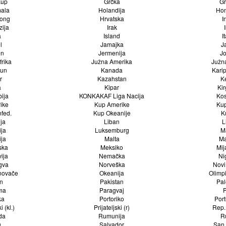
Kup
Grčka
Gr
ala
Holandija
Hon
ong
Hrvatska
I
zija
Irak
a
Island
I
l
Jamajka
J
en
Jermenija
J
frika
Južna Amerika
Južn
run
Kanada
Kari
r
Kazahstan
K
a
Kipar
Kir
ija
KONKAKAF Liga Nacija
Kos
rike
Kup Amerike
Kup
fed.
Kup Okeanije
K
ija
Liban
L
ija
Luksemburg
M
ija
Malta
Ma
ska
Meksiko
Mi
ija
Nemačka
Ni
gva
Norveška
Novi
novače
Okeanija
Olimpi
n
Pakistan
Pal
ma
Paragvaj
ka
Portoriko
Port
i (kl.)
Prijateljski (r)
Rep.
da
Rumunija
R
D
Salvador
San