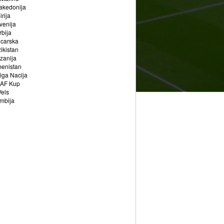
akedonija
irija
venija
rbija
jcarska
ikistan
zanija
menistan
iga Nacija
AF Kup
Vels
mbija