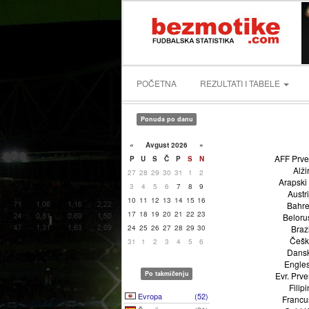
POČETNA
REZULTATI I TABELE
Ponuda po danu
«
Avgust 2026
»
AFF Prve
P
U
S
Č
P
S
N
Alži
27
28
29
30
31
1
2
Arapski
3
4
5
6
7
8
9
Austri
10
11
12
13
14
15
16
Bahre
17
18
19
20
21
22
23
Beloru
24
25
26
27
28
29
30
Brazi
Češk
31
1
2
3
4
5
6
Dans
Engle
Po takmičenju
Evr. Prv
Filipi
Evropa
(52)
Francu