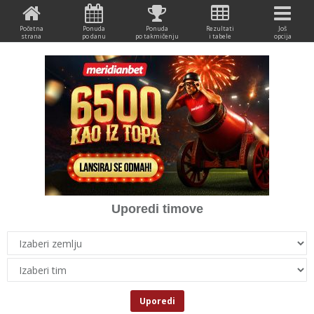
Početna
Ponuda
Ponuda
Rezultati
Još
strana
po danu
po takmičenju
i tabele
opcija
Uporedi timove
Uporedi