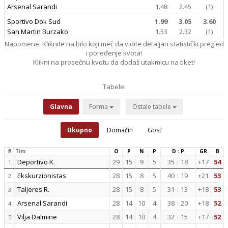
Arsenal Sarandi
1.48
2.45
(1)
Sportivo Dok Sud
1.99
3.05
3.60
San Martin Burzako
1.53
2.32
(1)
Napomene: Kliknite na bilo koji meč da vidite detaljan statistički pregled
i poređenje kvota!
Klikni na prosečnu kvotu da dodaš utakmicu na tiket!
Tabele:
Glavna
Forma
Ostale tabele
Ukupno
Domaćin
Gost
#
Tim
O
P
N
P
D : P
GR
B
Deportivo K.
29
15
9
5
35
:
18
+17
54
1
Ekskurzionistas
28
15
8
5
40
:
19
+21
53
2
Taljeres R.
28
15
8
5
31
:
13
+18
53
3
Arsenal Sarandi
28
14
10
4
38
:
20
+18
52
4
Vilja Dalmine
28
14
10
4
32
:
15
+17
52
5