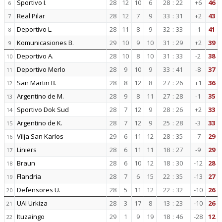
Sportivo I.
28
12
10
6
28
:
22
+6
46
6
Real Pilar
28
12
7
9
33
:
31
+2
43
7
Deportivo L.
28
11
8
9
32
:
33
-1
41
8
Komunicasiones B.
29
10
9
10
31
:
29
+2
39
9
Deportivo A.
28
10
8
10
31
:
33
-2
38
10
Deportivo Merlo
28
9
10
9
33
:
41
-8
37
11
San Martin B.
28
8
12
8
27
:
26
+1
36
12
Argentino de M.
28
9
8
11
27
:
28
-1
35
13
Sportivo Dok Sud
28
7
12
9
28
:
26
+2
33
14
Argentino de K.
28
7
12
9
25
:
28
-3
33
15
Vilja San Karlos
29
6
11
12
28
:
35
-7
29
16
Liniers
28
6
11
11
18
:
27
-9
29
17
Braun
28
6
10
12
18
:
30
-12
28
18
Flandria
28
7
6
15
22
:
35
-13
27
19
Defensores U.
28
5
11
12
22
:
32
-10
26
20
UAI Urkiza
28
3
17
8
13
:
23
-10
26
21
Ituzaingo
29
1
9
19
18
:
46
-28
12
22