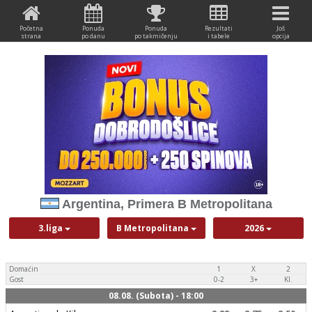
Početna
Ponuda
Ponuda
Rezultati
Još
strana
po danu
po takmičenju
i tabele
opcija
Argentina, Primera B Metropolitana
3.liga
B Metropolitana
2026
Domaćin
1
X
2
Gost
0-2
3+
Kl.
08.08. (Subota) - 18:00