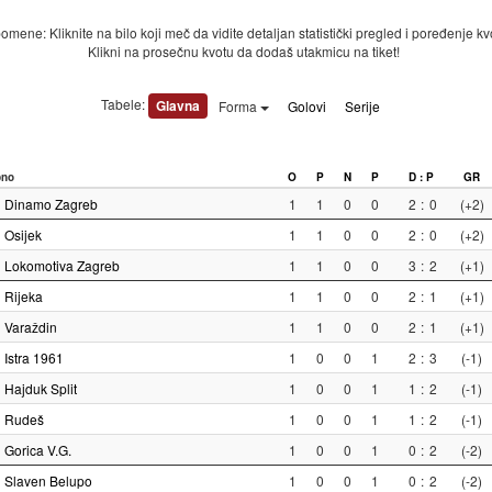
mene: Kliknite na bilo koji meč da vidite detaljan statistički pregled i poređenje kv
Klikni na prosečnu kvotu da dodaš utakmicu na tiket!
Tabele:
Glavna
Forma
Golovi
Serije
pno
O
P
N
P
D : P
GR
Dinamo Zagreb
1
1
0
0
2
:
0
(+2)
Osijek
1
1
0
0
2
:
0
(+2)
Lokomotiva Zagreb
1
1
0
0
3
:
2
(+1)
Rijeka
1
1
0
0
2
:
1
(+1)
Varaždin
1
1
0
0
2
:
1
(+1)
Istra 1961
1
0
0
1
2
:
3
(-1)
Hajduk Split
1
0
0
1
1
:
2
(-1)
Rudeš
1
0
0
1
1
:
2
(-1)
Gorica V.G.
1
0
0
1
0
:
2
(-2)
Slaven Belupo
1
0
0
1
0
:
2
(-2)