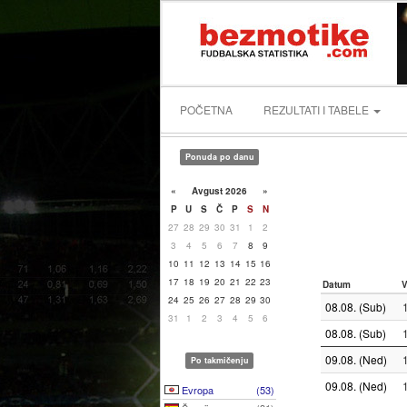
POČETNA
REZULTATI I TABELE
Ponuda po danu
«
Avgust 2026
»
P
U
S
Č
P
S
N
27
28
29
30
31
1
2
3
4
5
6
7
8
9
10
11
12
13
14
15
16
17
18
19
20
21
22
23
Datum
24
25
26
27
28
29
30
08.08. (Sub)
31
1
2
3
4
5
6
08.08. (Sub)
09.08. (Ned)
Po takmičenju
09.08. (Ned)
Evropa
(53)