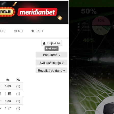
OSI
VESTI
TIKET
Prijavi se
Brzi meni
Popularno
Sva takmičenja
Rezultati po danu
3+
Kl.
1
1.89
(1)
5
1.85
(1)
7
1.83
(1)
5
1.57
(1)