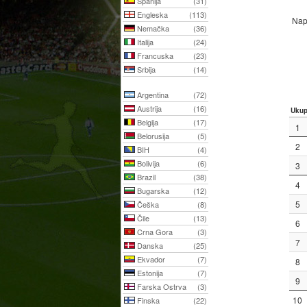
Španija
(31)
Engleska
(113)
Napo
Nemačka
(36)
Italija
(24)
Francuska
(23)
Srbija
(14)
Argentina
(72)
Austrija
(16)
Uku
Belgija
(17)
1
Belorusija
(5)
2
BIH
(4)
Bolivija
(6)
3
Brazil
(38)
4
Bugarska
(12)
5
Češka
(8)
Čile
(13)
6
Crna Gora
(3)
7
Danska
(25)
Ekvador
(7)
8
Estonija
(7)
9
Farska Ostrva
(3)
10
Finska
(22)