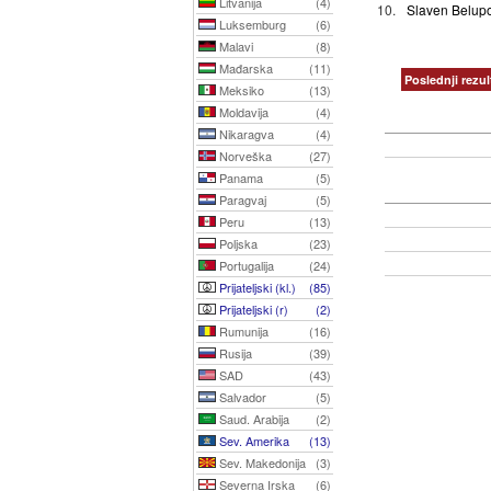
Litvanija
(4)
10.
Slaven Belup
Luksemburg
(6)
Malavi
(8)
Mađarska
(11)
Poslednji rezul
Meksiko
(13)
Moldavija
(4)
Nikaragva
(4)
Norveška
(27)
Panama
(5)
Paragvaj
(5)
Peru
(13)
Poljska
(23)
Portugalija
(24)
Prijateljski (kl.)
(85)
Prijateljski (r)
(2)
Rumunija
(16)
Rusija
(39)
SAD
(43)
Salvador
(5)
Saud. Arabija
(2)
Sev. Amerika
(13)
Sev. Makedonija
(3)
Severna Irska
(6)