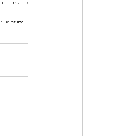
1
0
:
2
0
:
1
Svi rezultati