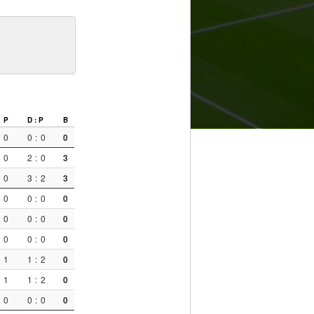
P
D : P
B
0
0
:
0
0
0
2
:
0
3
0
3
:
2
3
0
0
:
0
0
0
0
:
0
0
0
0
:
0
0
1
1
:
2
0
1
1
:
2
0
0
0
:
0
0