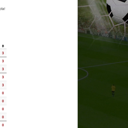
ota!
B
3
3
3
3
3
0
0
0
0
0