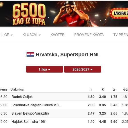
LIGE
KLUBOVI
KVOTER
PROMENE KVOTA
TV PREN
Hrvatska, SuperSport HNL
1.liga
2026/2027
Vreme
Utakmica
1
X
2
0-2
16:30
Rudeš-Osijek
4.50
3.40
1.75
1.8
19:00
Lokomotiva Zagreb-Gorica V.G.
2.00
3.35
3.45
1.8
16:30
Slaven Belupo-Varaždin
2.47
3.25
2.65
1.8
19:00
Hajduk Split-Istra 1961
1.40
4.45
6.60
2.2