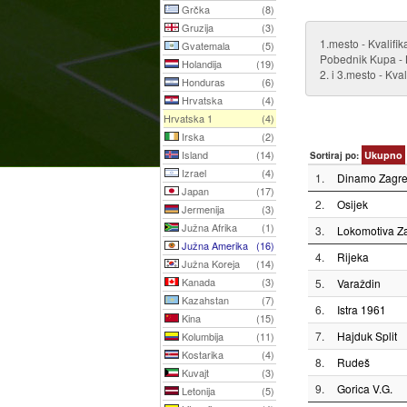
Grčka
(8)
Gruzija
(3)
1.mesto - Kvalifi
Gvatemala
(5)
Pobednik Kupa - K
Holandija
(19)
2. i 3.mesto - Kva
Honduras
(6)
Hrvatska
(4)
Hrvatska 1
(4)
Irska
(2)
Island
(14)
Ukupno
Sortiraj po:
Izrael
(4)
1.
Dinamo Zagr
Japan
(17)
2.
Osijek
Jermenija
(3)
Južna Afrika
(1)
3.
Lokomotiva Z
Južna Amerika
(16)
4.
Rijeka
Južna Koreja
(14)
Kanada
(3)
5.
Varaždin
Kazahstan
(7)
6.
Istra 1961
Kina
(15)
7.
Hajduk Split
Kolumbija
(11)
Kostarika
(4)
8.
Rudeš
Kuvajt
(3)
9.
Gorica V.G.
Letonija
(5)