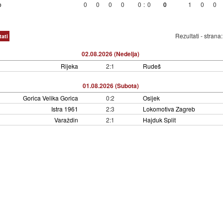
o
0
0
0
0
0
:
0
0
1
0
0
Rezultati - strana
tati
02.08.2026 (Nedelja)
Rijeka
2:1
Rudeš
01.08.2026 (Subota)
Gorica Velika Gorica
0:2
Osijek
Istra 1961
2:3
Lokomotiva Zagreb
Varaždin
2:1
Hajduk Split