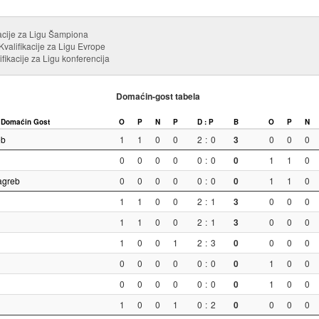
kacije za Ligu Šampiona
valifikacije za Ligu Evrope
lifikacije za Ligu konferencija
Domaćin-gost tabela
Domaćin
Gost
O
P
N
P
D : P
B
O
P
N
eb
1
1
0
0
2
:
0
3
0
0
0
0
0
0
0
0
:
0
0
1
1
0
agreb
0
0
0
0
0
:
0
0
1
1
0
1
1
0
0
2
:
1
3
0
0
0
1
1
0
0
2
:
1
3
0
0
0
1
0
0
1
2
:
3
0
0
0
0
0
0
0
0
0
:
0
0
1
0
0
0
0
0
0
0
:
0
0
1
0
0
1
0
0
1
0
:
2
0
0
0
0