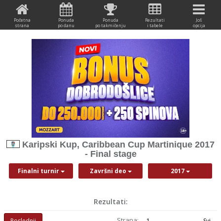
Početna
Ponuda
Ponuda
Rezultati
Još
strana
po danu
po takmičenju
i tabele
opcija
Karipski Kup, Caribbean Cup Martinique 2017
- Final stage
Finalni turnir
Završni deo
2017
Rezultati:
Strana:
Poslednji
1
Svi