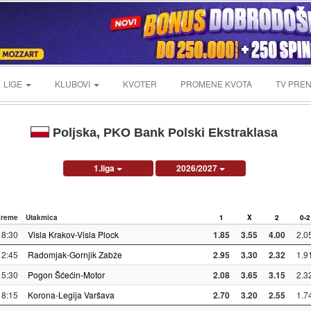
LIGE
KLUBOVI
KVOTER
PROMENE KVOTA
TV PREN
Poljska, PKO Bank Polski Ekstraklasa
1.liga
2026/2027
Vreme
Utakmica
1
X
2
0-2
18:30
Visla Krakov-Visla Plock
1.85
3.55
4.00
2.0
12:45
Radomjak-Gornjik Zabže
2.95
3.30
2.32
1.9
15:30
Pogon Šćećin-Motor
2.08
3.65
3.15
2.3
18:15
Korona-Legija Varšava
2.70
3.20
2.55
1.7