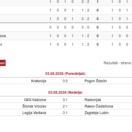
1
0
1
0
2
:
2
1
1
0
1
1
0
0
1
1
:
2
0
1
0
1
1
0
0
1
0
:
2
0
1
0
1
0
0
0
0
0
:
0
0
1
0
0
hova
1
0
0
1
1
:
2
0
1
0
0
ov
1
0
0
1
1
:
2
0
1
0
0
Rezultati - strana
tati
03.08.2026 (Ponedeljak)
Krakovija
0:2
Pogon Šćećin
02.08.2026 (Nedelja)
GKS Katovice
3:1
Radomjak
Šlonsk Vroclav
2:1
Rakov Čestohova
Legija Varšava
3:1
Zaglebje Lubin