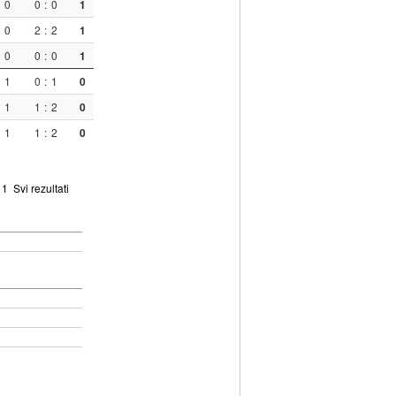
0
0
:
0
1
0
2
:
2
1
0
0
:
0
1
1
0
:
1
0
1
1
:
2
0
1
1
:
2
0
:
1
Svi rezultati