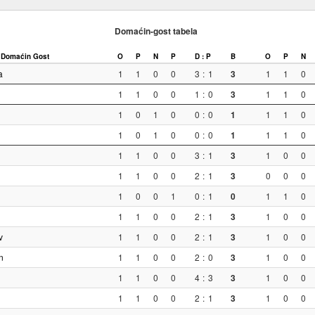
Domaćin-gost tabela
Domaćin
Gost
O
P
N
P
D : P
B
O
P
N
a
1
1
0
0
3
:
1
3
1
1
0
1
1
0
0
1
:
0
3
1
1
0
1
0
1
0
0
:
0
1
1
1
0
1
0
1
0
0
:
0
1
1
1
0
1
1
0
0
3
:
1
3
1
0
0
1
1
0
0
2
:
1
3
0
0
0
1
0
0
1
0
:
1
0
1
1
0
1
1
0
0
2
:
1
3
1
0
0
v
1
1
0
0
2
:
1
3
1
0
0
n
1
1
0
0
2
:
0
3
1
0
0
1
1
0
0
4
:
3
3
1
0
0
1
1
0
0
2
:
1
3
1
0
0