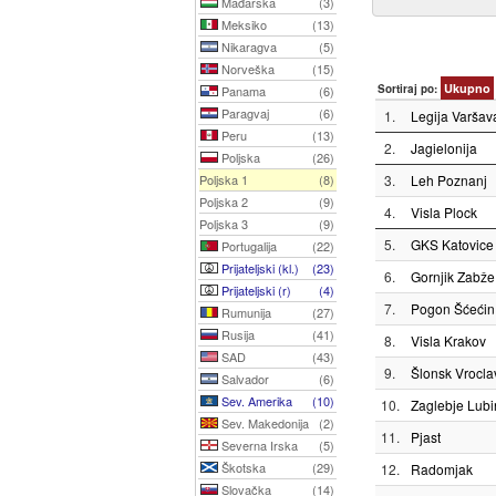
Mađarska
(3)
Meksiko
(13)
Nikaragva
(5)
Norveška
(15)
Ukupno
Sortiraj po:
Panama
(6)
Paragvaj
(6)
1.
Legija Varšav
Peru
(13)
2.
Jagielonija
Poljska
(26)
Poljska 1
(8)
3.
Leh Poznanj
Poljska 2
(9)
4.
Visla Plock
Poljska 3
(9)
5.
GKS Katovice
Portugalija
(22)
Prijateljski (kl.)
(23)
6.
Gornjik Zabže
Prijateljski (r)
(4)
7.
Pogon Šćećin
Rumunija
(27)
Rusija
(41)
8.
Visla Krakov
SAD
(43)
9.
Šlonsk Vrocla
Salvador
(6)
Sev. Amerika
(10)
10.
Zaglebje Lubi
Sev. Makedonija
(2)
11.
Pjast
Severna Irska
(5)
Škotska
(29)
12.
Radomjak
Slovačka
(14)