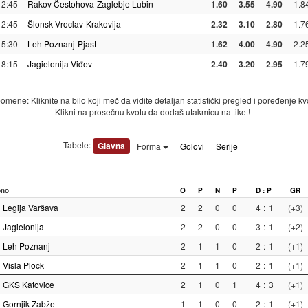
12:45
Rakov Čestohova-Zaglebje Lubin
1.60
3.55
4.90
1.8
12:45
Šlonsk Vroclav-Krakovija
2.32
3.10
2.80
1.7
15:30
Leh Poznanj-Pjast
1.62
4.00
4.90
2.2
18:15
Jagielonija-Viđev
2.40
3.20
2.95
1.7
mene: Kliknite na bilo koji meč da vidite detaljan statistički pregled i poređenje kv
Klikni na prosečnu kvotu da dodaš utakmicu na tiket!
Tabele:
Glavna
Forma
Golovi
Serije
pno
O
P
N
P
D : P
GR
Legija Varšava
2
2
0
0
4
:
1
(+3)
Jagielonija
2
2
0
0
3
:
1
(+2)
Leh Poznanj
2
1
1
0
2
:
1
(+1)
Visla Plock
2
1
1
0
2
:
1
(+1)
GKS Katovice
2
1
0
1
4
:
3
(+1)
Gornjik Zabže
1
1
0
0
2
:
1
(+1)