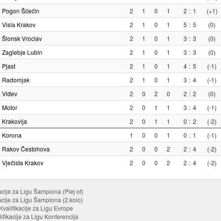
Pogon Šćećin
2
1
0
1
2
:
1
(+1)
Visla Krakov
2
1
0
1
5
:
5
(0)
Šlonsk Vroclav
2
1
0
1
3
:
3
(0)
Zaglebje Lubin
2
1
0
1
3
:
3
(0)
Pjast
2
1
0
1
4
:
5
(-1)
Radomjak
2
1
0
1
3
:
4
(-1)
Viđev
2
0
2
0
2
:
2
(0)
Motor
2
0
1
1
3
:
4
(-1)
Krakovija
2
0
1
1
0
:
2
(-2)
Korona
1
0
0
1
0
:
1
(-1)
Rakov Čestohova
2
0
0
2
2
:
4
(-2)
Vječista Krakov
2
0
0
2
2
:
4
(-2)
acije za Ligu Šampiona (Plej of)
kacije za Ligu Šampiona (2.kolo)
valifikacije za Ligu Evrope
alifikacije za Ligu Konferencija