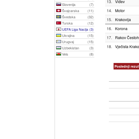
13.
Viđev
Slovenija
(7)
14.
Motor
Švajcarska
(11)
Švedska
(32)
15.
Krakovija
Turska
(12)
16.
Korona
UEFA Liga Nacija
(3)
Ukrajina
(15)
17.
Rakov Često
Urugvaj
(15)
18.
Vječista Krak
Uzbekistan
(3)
Vels
(8)
Poslednji rezul