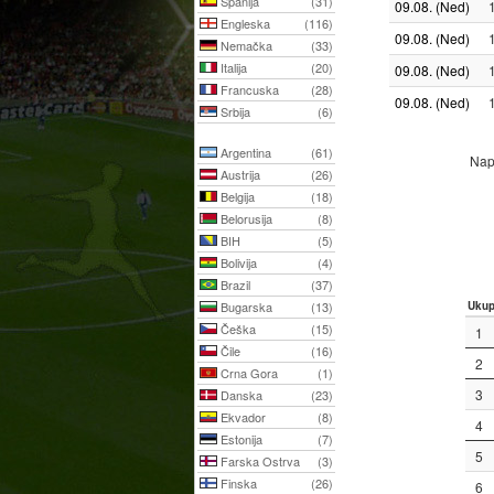
Španija
(31)
09.08. (Ned)
Engleska
(116)
09.08. (Ned)
Nemačka
(33)
Italija
(20)
09.08. (Ned)
Francuska
(28)
09.08. (Ned)
Srbija
(6)
Argentina
(61)
Napo
Austrija
(26)
Belgija
(18)
Belorusija
(8)
BIH
(5)
Bolivija
(4)
Brazil
(37)
Bugarska
(13)
Uku
Češka
(15)
1
Čile
(16)
2
Crna Gora
(1)
3
Danska
(23)
Ekvador
(8)
4
Estonija
(7)
5
Farska Ostrva
(3)
Finska
(26)
6