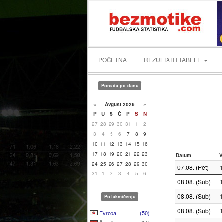
POČETNA
REZULTATI I TABELE
Ponuda po danu
«
Avgust 2026
»
P
U
S
Č
P
S
N
27
28
29
30
31
1
2
3
4
5
6
7
8
9
10
11
12
13
14
15
16
17
18
19
20
21
22
23
Datum
24
25
26
27
28
29
30
07.08. (Pet)
31
1
2
3
4
5
6
08.08. (Sub)
08.08. (Sub)
Po takmičenju
08.08. (Sub)
Evropa
(50)