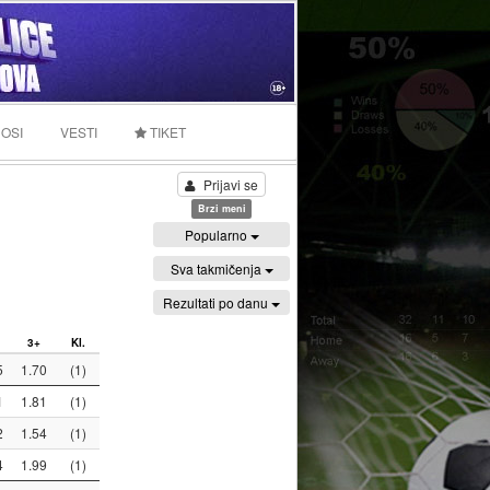
OSI
VESTI
TIKET
Prijavi se
Brzi meni
Popularno
Sva takmičenja
Rezultati po danu
3+
Kl.
5
1.70
(1)
1
1.81
(1)
2
1.54
(1)
4
1.99
(1)