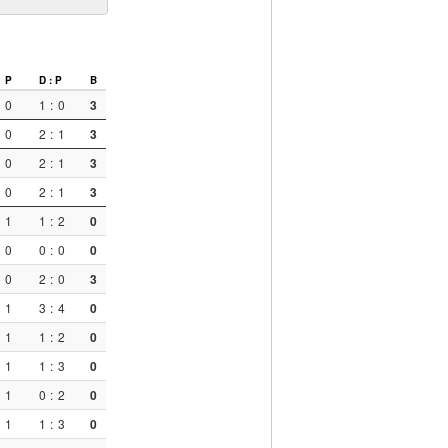
P
D : P
B
0
1
:
0
3
0
2
:
1
3
0
2
:
1
3
0
2
:
1
3
1
1
:
2
0
0
0
:
0
0
0
2
:
0
3
1
3
:
4
0
1
1
:
2
0
1
1
:
3
0
1
0
:
2
0
1
1
:
3
0