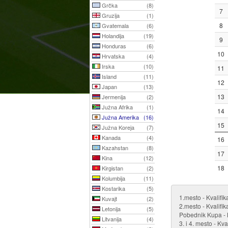
Grčka
(8)
7
Gruzija
(1)
8
Gvatemala
(6)
Holandija
(19)
9
Honduras
(6)
10
Hrvatska
(4)
Irska
(10)
11
Island
(11)
12
Japan
(13)
13
Jermenija
(2)
Južna Afrika
(1)
14
Južna Amerika
(16)
15
Južna Koreja
(7)
Kanada
(4)
16
Kazahstan
(8)
17
Kina
(12)
18
Kirgistan
(2)
Kolumbija
(11)
Kostarika
(5)
1.mesto - Kvalifik
Kuvajt
(2)
2.mesto - Kvalifi
Letonija
(5)
Pobednik Kupa - K
Litvanija
(4)
3. i 4. mesto - Kv