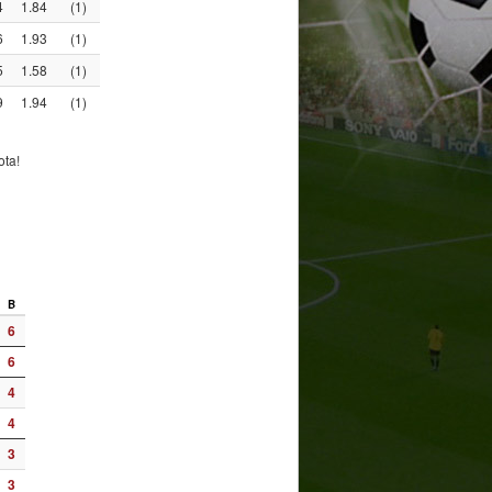
4
1.84
(1)
6
1.93
(1)
5
1.58
(1)
9
1.94
(1)
ota!
B
6
6
4
4
3
3