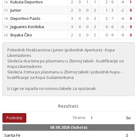
Kukuta Deportivo
2
0
1
1
2
:
6
-4
1
16
Junior
2
0
0
2
1
:
3
-2
0
17
Deportivo Pasto
3
0
0
3
3
:
7
-4
0
18
Jaguares Kordoba
3
0
0
3
0
:
6
-6
0
19
Bojaka Čiko
2
0
0
2
0
:
9
-9
0
20
Pobednik Finalizaciona i Junior (pobednik Aperture) - Kopa
Libertadores
Sledeća dva tima po plasmanu u Zbirnoj tabeli - kvalifikacije za
Kopa Libertadores
Sledeća 3 tima po plasmanu u Zbirnoj tabeli i pobednik Kupa -
kvalifikacije za Kopa Sudamerikana
Iz Lige se ispada na osnovu tabele za opstanak.
Rezultati:
Strana:
Poslednji
1
Svi
08.08.2026 (Subota)
Santa Fe
2