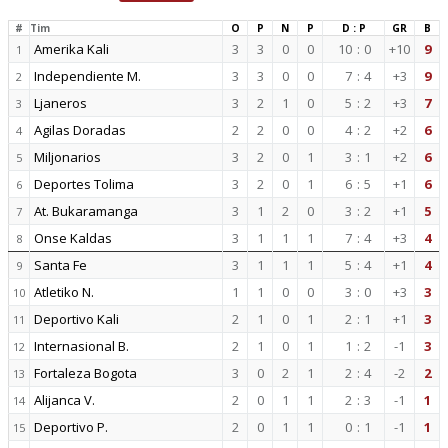
#
Tim
O
P
N
P
D : P
GR
B
Amerika Kali
3
3
0
0
10
:
0
+10
9
1
Independiente M.
3
3
0
0
7
:
4
+3
9
2
Ljaneros
3
2
1
0
5
:
2
+3
7
3
Agilas Doradas
2
2
0
0
4
:
2
+2
6
4
Miljonarios
3
2
0
1
3
:
1
+2
6
5
Deportes Tolima
3
2
0
1
6
:
5
+1
6
6
At. Bukaramanga
3
1
2
0
3
:
2
+1
5
7
Onse Kaldas
3
1
1
1
7
:
4
+3
4
8
Santa Fe
3
1
1
1
5
:
4
+1
4
9
Atletiko N.
1
1
0
0
3
:
0
+3
3
10
Deportivo Kali
2
1
0
1
2
:
1
+1
3
11
Internasional B.
2
1
0
1
1
:
2
-1
3
12
Fortaleza Bogota
3
0
2
1
2
:
4
-2
2
13
Alijanca V.
2
0
1
1
2
:
3
-1
1
14
Deportivo P.
2
0
1
1
0
:
1
-1
1
15