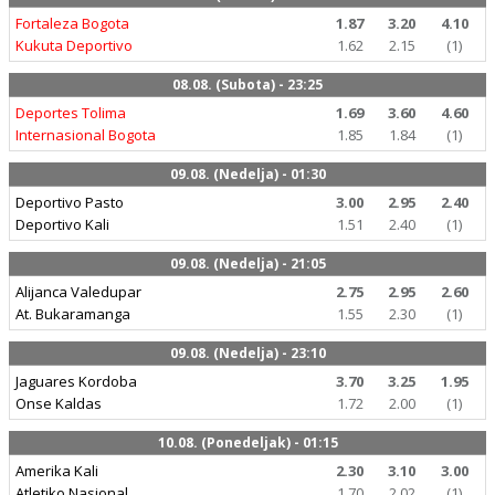
Fortaleza Bogota
1.87
3.20
4.10
Kukuta Deportivo
1.62
2.15
(1)
08.08. (Subota) - 23:25
Deportes Tolima
1.69
3.60
4.60
Internasional Bogota
1.85
1.84
(1)
09.08. (Nedelja) - 01:30
Deportivo Pasto
3.00
2.95
2.40
Deportivo Kali
1.51
2.40
(1)
09.08. (Nedelja) - 21:05
Alijanca Valedupar
2.75
2.95
2.60
At. Bukaramanga
1.55
2.30
(1)
09.08. (Nedelja) - 23:10
Jaguares Kordoba
3.70
3.25
1.95
Onse Kaldas
1.72
2.00
(1)
10.08. (Ponedeljak) - 01:15
Amerika Kali
2.30
3.10
3.00
Atletiko Nasional
1.70
2.02
(1)