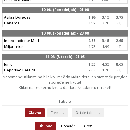
10.08. (Ponedeljak) - 21:00
Agilas Doradas
1.98
3.15
3.75
Ljaneros
1.59
2.20
(1)
10.08. (Ponedeljak) - 23:00
Independiente Med.
2.55
3.15
2.65
Miljonarios
1.73
1.99
(1)
11.08. (Utorak) - 01:05
Junior
1.33
4.55
8.65
Deportivo Pereira
2.03
1.70
(1)
Napomene: Kliknite na bilo koji meč da vidite detaljan statistički pregled
i poređenje kvota!
Klikni na prosečnu kvotu da dodaš utakmicu na tiket!
Tabele:
Glavna
Forma
Ostale tabele
Ukupno
Domaćin
Gost