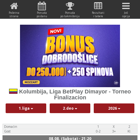
Početna
Ponuda
Ponuda
Rezultati
Još
strana
po danu
po takmičenju
i tabele
opcija
Kolumbija, Liga BetPlay Dimayor - Torneo
Finalizacion
1.liga
2.deo
2026
Domaćin
1
X
2
Gost
0-2
3+
Kl.
08.08. (Subota) - 21:20