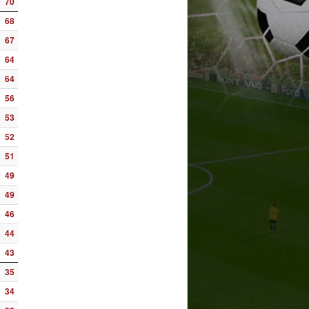
70
68
67
64
64
56
53
52
51
49
49
46
44
43
35
34