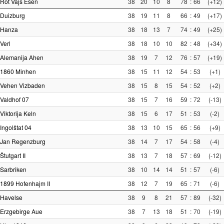
Rot Vajs Esen
38
20
10
8
78
:
66
(+12)
Duizburg
38
19
11
8
66
:
49
(+17)
Hanza
38
18
13
7
74
:
49
(+25)
Verl
38
18
10
10
82
:
48
(+34)
Alemanija Ahen
38
19
7
12
76
:
57
(+19)
1860 Minhen
38
15
11
12
54
:
53
(+1)
Vehen Vizbaden
38
15
8
15
54
:
52
(+2)
Valdhof 07
38
15
7
16
59
:
72
(-13)
Viktorija Keln
38
15
6
17
51
:
53
(-2)
Ingolštat 04
38
13
10
15
65
:
56
(+9)
Jan Regenzburg
38
14
7
17
54
:
58
(-4)
Štutgart II
38
13
7
18
57
:
69
(-12)
Sarbriken
38
10
14
14
51
:
57
(-6)
1899 Hofenhajm II
38
12
7
19
65
:
71
(-6)
Havelse
38
9
8
21
57
:
89
(-32)
Erzgebirge Aue
38
7
13
18
51
:
70
(-19)