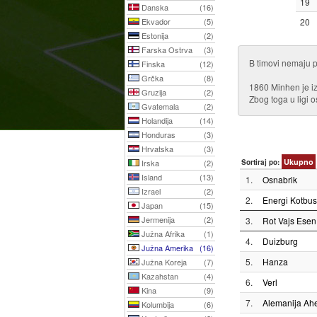
19
Danska
(16)
Ekvador
(5)
20
Estonija
(2)
Farska Ostrva
(3)
B timovi nemaju p
Finska
(12)
Grčka
(8)
1860 Minhen je izb
Gruzija
(2)
Zbog toga u ligi 
Gvatemala
(2)
Holandija
(14)
Honduras
(3)
Hrvatska
(3)
Ukupno
Irska
(2)
Sortiraj po:
Island
(13)
1.
Osnabrik
Izrael
(2)
2.
Energi Kotbus
Japan
(15)
Jermenija
(2)
3.
Rot Vajs Esen
Južna Afrika
(1)
4.
Duizburg
Južna Amerika
(16)
5.
Hanza
Južna Koreja
(7)
Kazahstan
(4)
6.
Verl
Kina
(9)
7.
Alemanija Ah
Kolumbija
(6)