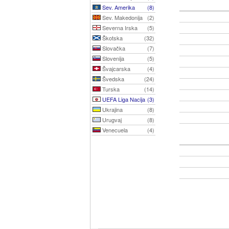
Sev. Amerika
(8)
Sev. Makedonija
(2)
Severna Irska
(5)
Škotska
(32)
Slovačka
(7)
Slovenija
(5)
Švajcarska
(4)
Švedska
(24)
Turska
(14)
UEFA Liga Nacija
(3)
Ukrajina
(8)
Urugvaj
(8)
Venecuela
(4)