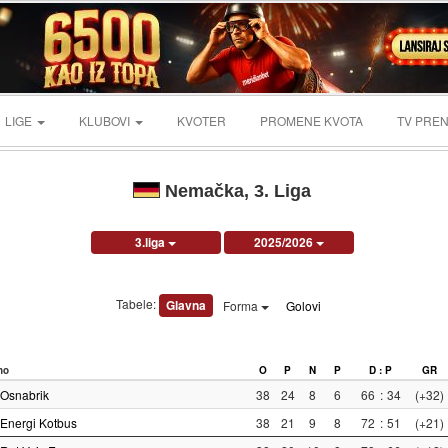
LIGE
KLUBOVI
KVOTER
PROMENE KVOTA
TV PREN
Nemačka, 3. Liga
3.liga
2025/2026
Tabele:
Glavna
Forma
Golovi
no
O
P
N
P
D : P
GR
Osnabrik
38
24
8
6
66
:
34
(+32)
Energi Kotbus
38
21
9
8
72
:
51
(+21)