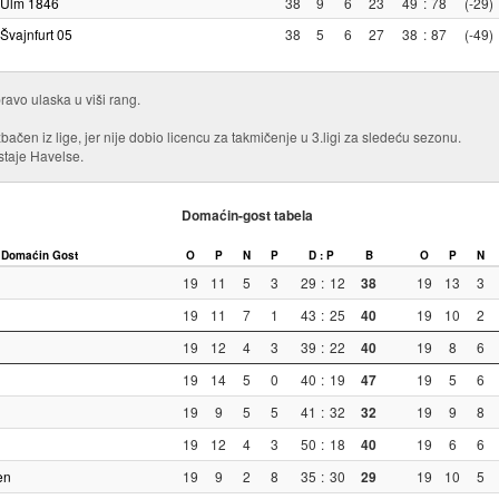
Ulm 1846
38
9
6
23
49
:
78
(-29)
Švajnfurt 05
38
5
6
27
38
:
87
(-49)
ravo ulaska u viši rang.
ačen iz lige, jer nije dobio licencu za takmičenje u 3.ligi za sledeću sezonu.
ostaje Havelse.
Domaćin-gost tabela
Domaćin
Gost
O
P
N
P
D : P
B
O
P
N
19
11
5
3
29
:
12
38
19
13
3
19
11
7
1
43
:
25
40
19
10
2
19
12
4
3
39
:
22
40
19
8
6
19
14
5
0
40
:
19
47
19
5
6
19
9
5
5
41
:
32
32
19
9
8
19
12
4
3
50
:
18
40
19
6
6
en
19
9
2
8
35
:
30
29
19
10
5