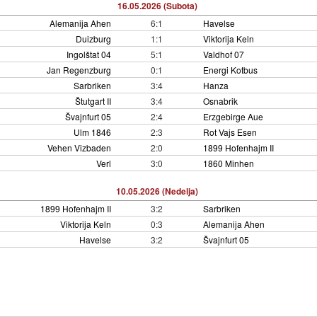
16.05.2026 (Subota)
Alemanija Ahen
6:1
Havelse
Duizburg
1:1
Viktorija Keln
Ingolštat 04
5:1
Valdhof 07
Jan Regenzburg
0:1
Energi Kotbus
Sarbriken
3:4
Hanza
Štutgart II
3:4
Osnabrik
Švajnfurt 05
2:4
Erzgebirge Aue
Ulm 1846
2:3
Rot Vajs Esen
Vehen Vizbaden
2:0
1899 Hofenhajm II
Verl
3:0
1860 Minhen
10.05.2026 (Nedelja)
1899 Hofenhajm II
3:2
Sarbriken
Viktorija Keln
0:3
Alemanija Ahen
Havelse
3:2
Švajnfurt 05