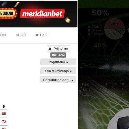
OSI
VESTI
TIKET
Prijavi se
Brzi meni
Popularno
Sva takmičenja
Rezultati po danu
B
80
72