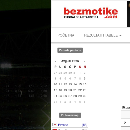
POČETNA
REZULTATI I TABELE
Ponuda po danu
«
Avgust 2026
»
P
U
S
Č
P
S
N
27
28
29
30
31
1
2
3
4
5
6
7
8
9
10
11
12
13
14
15
16
17
18
19
20
21
22
23
24
25
26
27
28
29
30
31
1
2
3
4
5
6
Ukup
1
Po takmičenju
2
Evropa
(53)