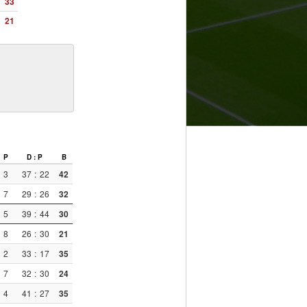
33
21
P
D : P
B
3
37
:
22
42
7
29
:
26
32
5
39
:
44
30
8
26
:
30
21
2
33
:
17
35
7
32
:
30
24
4
41
:
27
35