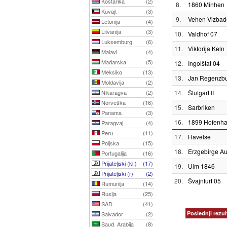
Kostarika
(2)
8.
1860 Minhen
Kuvajt
(3)
9.
Vehen Vizbad
Letonija
(4)
Litvanija
(3)
10.
Valdhof 07
Luksemburg
(6)
11.
Viktorija Keln
Malavi
(4)
Mađarska
(5)
12.
Ingolštat 04
Meksiko
(13)
13.
Jan Regenzb
Moldavija
(2)
Nikaragva
(2)
14.
Štutgart II
Norveška
(16)
15.
Sarbriken
Panama
(3)
16.
1899 Hofenhaj
Paragvaj
(4)
Peru
(11)
17.
Havelse
Poljska
(15)
18.
Erzgebirge A
Portugalija
(16)
Prijateljski (kl.)
(17)
19.
Ulm 1846
Prijateljski (r)
(2)
20.
Švajnfurt 05
Rumunija
(14)
Rusija
(25)
SAD
(41)
Poslednji rezul
Salvador
(2)
Saud. Arabija
(8)