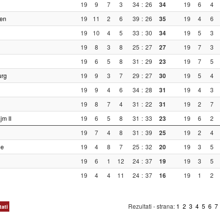
19
9
7
3
34
:
26
34
19
6
4
en
19
11
2
6
39
:
26
35
19
4
6
19
10
4
5
33
:
30
34
19
5
3
19
8
3
8
25
:
27
27
19
7
3
19
6
5
8
31
:
29
23
19
7
5
urg
19
9
3
7
29
:
27
30
19
5
4
19
9
4
6
34
:
28
31
19
4
3
19
8
7
4
31
:
22
31
19
2
7
m II
19
6
5
8
31
:
33
23
19
6
2
19
7
4
8
31
:
39
25
19
2
4
ue
19
4
8
7
25
:
32
20
19
3
5
19
6
1
12
24
:
37
19
19
3
5
19
4
4
11
24
:
37
16
19
1
2
Rezultati - strana:
1
2
3
4
5
6
7
tati