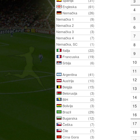
Španija
(31)
3
Engleska
(61)
4
Nemačka
(26)
5
Nemačka 1
(9)
Nemačka 2
(6)
6
Nemačka 3
(3)
7
Nemačka 4
(7)
Nemačka, SC
(1)
8
Italija
(22)
9
Francuska
(19)
10
Srbija
(6)
11
Argentina
(41)
12
Austrija
(10)
Belgija
(15)
13
Belorusija
(3)
14
BIH
(2)
Bolivija
(3)
15
Brazil
(29)
16
Bugarska
(12)
17
Češka
(7)
Čile
(7)
18
Crna Gora
(3)