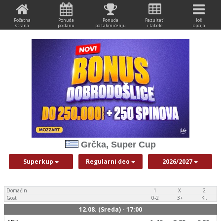
Početna
Ponuda
Ponuda
Rezultati
Još
strana
po danu
po takmičenju
i tabele
opcija
Grčka, Super Cup
Superkup
Regularni deo
2026/2027
Domaćin
1
X
2
Gost
0-2
3+
Kl.
12.08. (Sreda) - 17:00