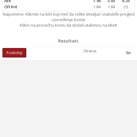
AEK
1.46
3.85
6.20
OFI Krit
1.84
1.84
(1)
Napomene: Kliknite na bilo koji meč da vidite detaljan statistički pregled
i poređenje kvota!
Klikni na prosečnu kvotu da dodaš utakmicu na tiket!
Rezultati:
Strana:
Poslednji
Svi