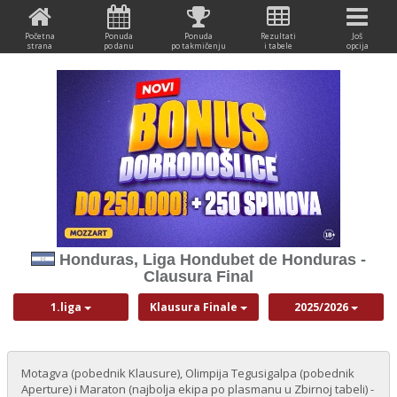
Početna
Ponuda
Ponuda
Rezultati
Još
strana
po danu
po takmičenju
i tabele
opcija
Honduras, Liga Hondubet de Honduras -
Clausura Final
1.liga
Klausura Finale
2025/2026
Motagva (pobednik Klausure), Olimpija Tegusigalpa (pobednik
Aperture) i Maraton (najbolja ekipa po plasmanu u Zbirnoj tabeli) -