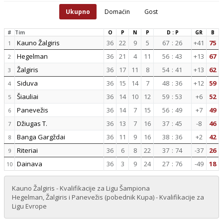
Ukupno
Domaćin
Gost
#
Tim
O
P
N
P
D : P
GR
B
Kauno Žalgiris
36
22
9
5
67
:
26
+41
75
1
Hegelman
36
21
4
11
56
:
43
+13
67
2
Žalgiris
36
17
11
8
54
:
41
+13
62
3
Siduva
36
15
14
7
48
:
36
+12
59
4
Šiauliai
36
14
10
12
59
:
53
+6
52
5
Panevežis
36
14
7
15
56
:
49
+7
49
6
Džiugas T.
36
13
7
16
37
:
45
-8
46
7
Banga Gargždai
36
11
9
16
38
:
36
+2
42
8
Riteriai
36
6
8
22
37
:
74
-37
26
9
Dainava
36
3
9
24
27
:
76
-49
18
10
Kauno Žalgiris - Kvalifikacije za Ligu Šampiona
Hegelman, Žalgiris i Panevežis (pobednik Kupa) - Kvalifikacije za
Ligu Evrope