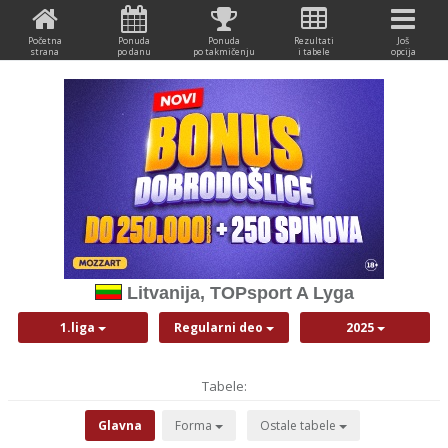
Početna
Ponuda
Ponuda
Rezultati
Još
strana
po danu
po takmičenju
i tabele
opcija
Litvanija, TOPsport A Lyga
1.liga
Regularni deo
2025
Tabele:
Glavna
Forma
Ostale tabele