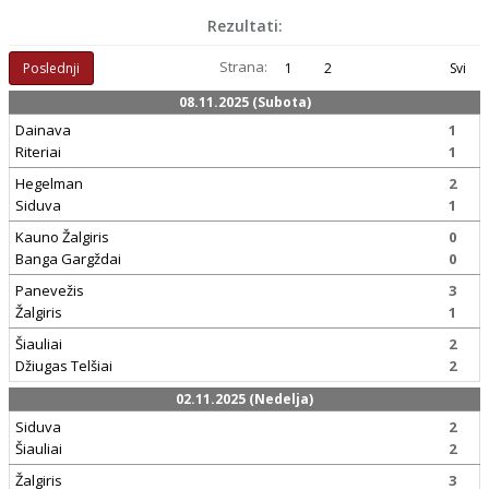
Rezultati:
Strana:
Poslednji
1
2
Svi
08.11.2025 (Subota)
Dainava
1
Riteriai
1
Hegelman
2
Siduva
1
Kauno Žalgiris
0
Banga Gargždai
0
Panevežis
3
Žalgiris
1
Šiauliai
2
Džiugas Telšiai
2
02.11.2025 (Nedelja)
Siduva
2
Šiauliai
2
Žalgiris
3