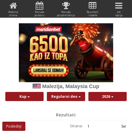
Početna
Ponuda
Ponuda
Rezultati
Još
strana
po danu
po takmičenju
i tabele
opcija
Malezija, Malaysia Cup
Kup
Regularni deo
2026
Rezultati:
Strana:
Poslednji
1
Svi