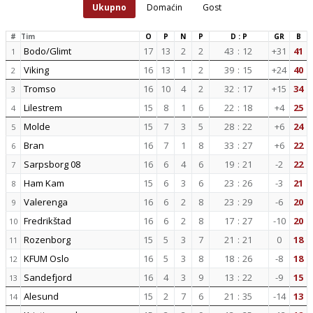
Ukupno
Domaćin
Gost
#
Tim
O
P
N
P
D : P
GR
B
Bodo/Glimt
17
13
2
2
43
:
12
+31
41
1
Viking
16
13
1
2
39
:
15
+24
40
2
Tromso
16
10
4
2
32
:
17
+15
34
3
Lilestrem
15
8
1
6
22
:
18
+4
25
4
Molde
15
7
3
5
28
:
22
+6
24
5
Bran
16
7
1
8
33
:
27
+6
22
6
Sarpsborg 08
16
6
4
6
19
:
21
-2
22
7
Ham Kam
15
6
3
6
23
:
26
-3
21
8
Valerenga
16
6
2
8
23
:
29
-6
20
9
Fredrikštad
16
6
2
8
17
:
27
-10
20
10
Rozenborg
15
5
3
7
21
:
21
0
18
11
KFUM Oslo
16
5
3
8
18
:
26
-8
18
12
Sandefjord
16
4
3
9
13
:
22
-9
15
13
Alesund
15
2
7
6
21
:
35
-14
13
14