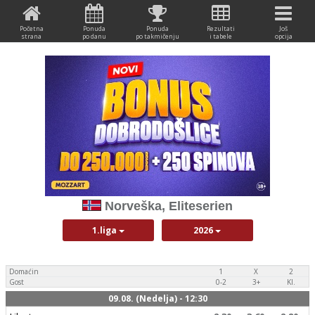
Početna
Ponuda
Ponuda
Rezultati
Još
strana
po danu
po takmičenju
i tabele
opcija
Norveška, Eliteserien
1.liga
2026
Domaćin
1
X
2
Gost
0-2
3+
Kl.
09.08. (Nedelja) - 12:30