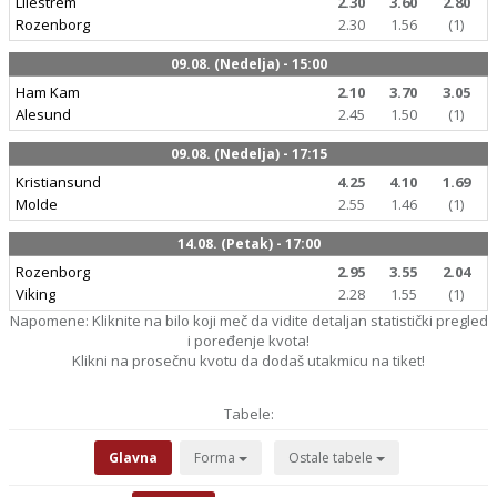
Lilestrem
2.30
3.60
2.80
Rozenborg
2.30
1.56
(1)
09.08. (Nedelja) - 15:00
Ham Kam
2.10
3.70
3.05
Alesund
2.45
1.50
(1)
09.08. (Nedelja) - 17:15
Kristiansund
4.25
4.10
1.69
Molde
2.55
1.46
(1)
14.08. (Petak) - 17:00
Rozenborg
2.95
3.55
2.04
Viking
2.28
1.55
(1)
Napomene: Kliknite na bilo koji meč da vidite detaljan statistički pregled
i poređenje kvota!
Klikni na prosečnu kvotu da dodaš utakmicu na tiket!
Tabele:
Glavna
Forma
Ostale tabele