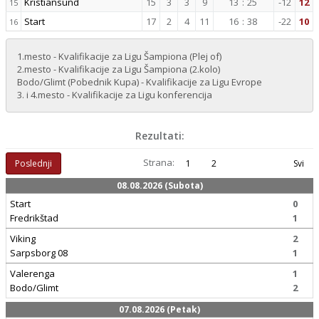
Kristiansund
15
3
3
9
13
:
25
-12
12
15
Start
17
2
4
11
16
:
38
-22
10
16
1.mesto - Kvalifikacije za Ligu Šampiona (Plej of)
2.mesto - Kvalifikacije za Ligu Šampiona (2.kolo)
Bodo/Glimt (Pobednik Kupa) - Kvalifikacije za Ligu Evrope
3. i 4.mesto - Kvalifikacije za Ligu konferencija
Rezultati:
Strana:
Poslednji
1
2
Svi
08.08.2026 (Subota)
Start
0
Fredrikštad
1
Viking
2
Sarpsborg 08
1
Valerenga
1
Bodo/Glimt
2
07.08.2026 (Petak)