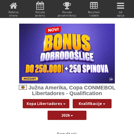
Početna
Ponuda
Ponuda
Rezultati
Još
strana
po danu
po takmičenju
i tabele
opcija
Južna Amerika, Copa CONMEBOL
Libertadores - Qualification
Kopa Libertadores
Kvalifikacije
2026
Rezultati: