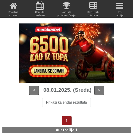
Početna
Ponuda
Ponuda
Rezultati
Još
strana
po danu
po takmičenju
i tabele
opcija
08.01.2025. (Sreda)
<
>
Prikaži kalendar rezultata
1
Australija 1