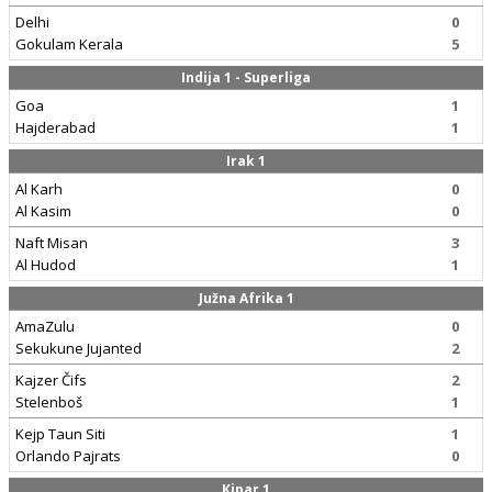
Delhi
0
Gokulam Kerala
5
Indija 1 - Superliga
Goa
1
Hajderabad
1
Irak 1
Al Karh
0
Al Kasim
0
Naft Misan
3
Al Hudod
1
Južna Afrika 1
AmaZulu
0
Sekukune Jujanted
2
Kajzer Čifs
2
Stelenboš
1
Kejp Taun Siti
1
Orlando Pajrats
0
Kipar 1