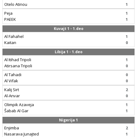
Otelo Atinou
1
Peja
1
PAEEK
1
Kuvajt 1 - 1.deo
Al Fahahel
1
Kaitan
0
Libija 1 - 1.deo
Al Itihad Tripoli
1
Atirsana Tripoli
0
Al Tahadi
0
Al Vifak
0
Kalij Sirt
2
Al-Anvar
0
Olimpik Azaveja
1
Šabab Al Gar
1
Nigerija 1
Enjimba
2
Nasarava Junajted
1