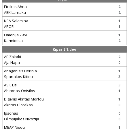
Etnikos Ahna
2
AEK Larnaka
2
NEA Salamina
1
APOEL
1
Omonija 29M
1
Karmiotisa
2
Kipar 2 1.deo
AE Zakaki
2
Aja Napa
0
Anagenisis Derinia
1
Spartakos Kitiou
3
ASIL Lisi
3
Ahironas-Onisilos
1
Digenis Akritas Morfou
1
Akritas Hlorakas
0
Ipsonas
0
Olimpijakos Nikozija
0
MEAP Nisou
1