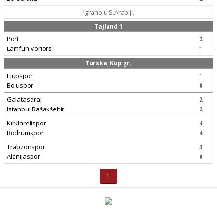
Igrano u S.Arabiji.
Tajland 1
Port
2
Lamfun Voriors
1
Turska, Kup gr.
Ejupspor
1
Boluspor
0
Galatasaraj
2
Istanbul Bašakšehir
2
Kırklarelispor
4
Bodrumspor
4
Trabzonspor
3
Alanijaspor
0
1