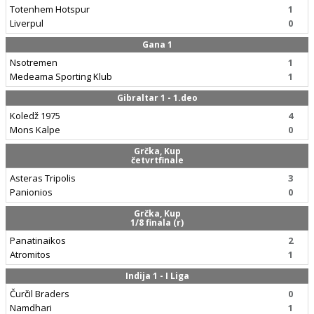
Totenhem Hotspur
1
Liverpul
0
Gana 1
Nsotremen
1
Medeama Sporting Klub
1
Gibraltar 1 - 1.deo
Koledž 1975
4
Mons Kalpe
0
Grčka, Kup
četvrtfinale
Asteras Tripolis
3
Panionios
0
Grčka, Kup
1/8 finala (r)
Panatinaikos
2
Atromitos
1
Indija 1 - I Liga
Čurčil Braders
0
Namdhari
1