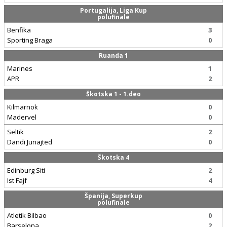
Portugalija, Liga Kup
polufinale
Benfika
3
Sporting Braga
0
Ruanda 1
Marines
1
APR
2
Škotska 1 - 1.deo
Kilmarnok
0
Madervel
0
Seltik
2
Dandi Junajted
0
Škotska 4
Edinburg Siti
2
Ist Fajf
4
Španija, Superkup
polufinale
Atletik Bilbao
0
Barselona
2