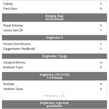
Sidnej
3
Pert Glori
0
Belgija, Kup
četvrtfinale
Rojal Antverp
5
Union Sen Žil
1
Engleska 5
Forest Grin Rovers
1
Dagenhem i Redbridž
1
Engleska 7 (Jug)
Gosport Borou
4
Breknel Taun
3
Engleska, FA Trofej
1/16 finala
Ročdejl
0
Stokton Taun
0
Penalima - 4:3.
Engleska, Liga Kup
polufinale