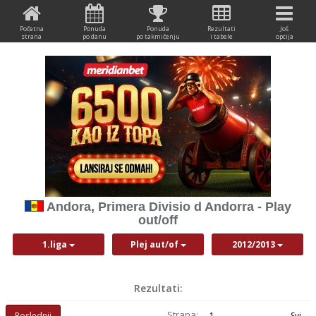
Početna
Ponuda
Ponuda
Rezultati
Još
strana
po danu
po takmičenju
i tabele
opcija
Andora, Primera Divisio d Andorra - Play
out/off
1.liga
Plej aut/of
2012/2013
Rezultati:
Strana:
Poslednji
1
Svi