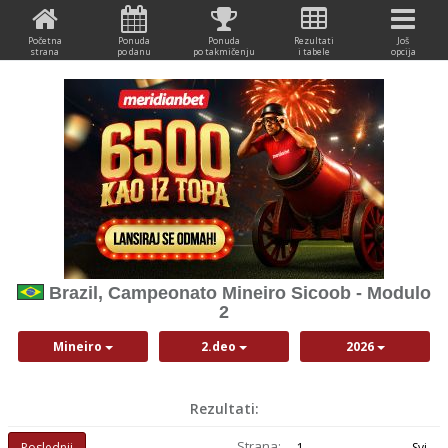
Početna
Ponuda
Ponuda
Rezultati
Još
strana
po danu
po takmičenju
i tabele
opcija
Brazil, Campeonato Mineiro Sicoob - Modulo
2
Mineiro
2.deo
2026
Rezultati:
Strana:
Poslednji
1
Svi