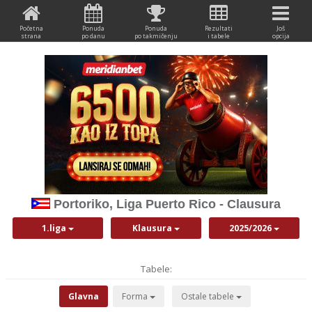
Početna
Ponuda
Ponuda
Rezultati
Još
strana
po danu
po takmičenju
i tabele
opcija
Portoriko, Liga Puerto Rico - Clausura
1.liga
Klausura
2025/2026
Tabele:
Glavna
Forma
Ostale tabele