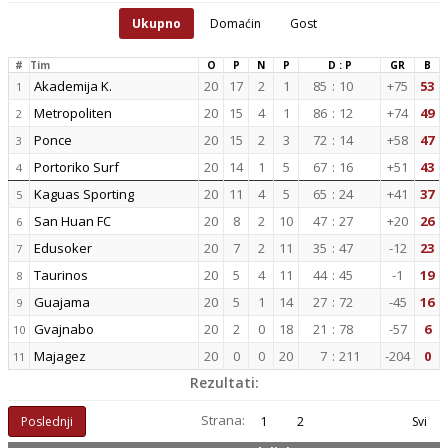
Ukupno
Domaćin
Gost
#
Tim
O
P
N
P
D : P
GR
B
Akademija K.
20
17
2
1
85
:
10
+75
53
1
Metropoliten
20
15
4
1
86
:
12
+74
49
2
Ponce
20
15
2
3
72
:
14
+58
47
3
Portoriko Surf
20
14
1
5
67
:
16
+51
43
4
Kaguas Sporting
20
11
4
5
65
:
24
+41
37
5
San Huan FC
20
8
2
10
47
:
27
+20
26
6
Edusoker
20
7
2
11
35
:
47
-12
23
7
Taurinos
20
5
4
11
44
:
45
-1
19
8
Guajama
20
5
1
14
27
:
72
-45
16
9
Gvajnabo
20
2
0
18
21
:
78
-57
6
10
Majagez
20
0
0
20
7
:
211
-204
0
11
Rezultati:
Strana:
Poslednji
1
2
Svi