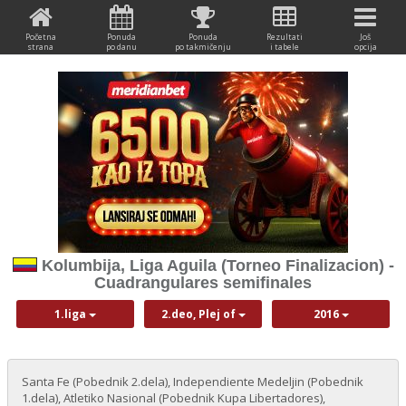
Početna
Ponuda
Ponuda
Rezultati
Još
strana
po danu
po takmičenju
i tabele
opcija
Kolumbija, Liga Aguila (Torneo Finalizacion) -
Cuadrangulares semifinales
1.liga
2.deo, Plej of
2016
Santa Fe (Pobednik 2.dela), Independiente Medeljin (Pobednik
1.dela), Atletiko Nasional (Pobednik Kupa Libertadores),