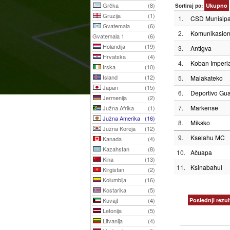
Grčka
(8)
Ukupno
Sortiraj po:
Gruzija
(1)
1.
CSD Munisipa
Gvatemala
(6)
2.
Komunikasio
Gvatemala 1
(6)
Holandija
(19)
3.
Antigva
Hrvatska
(4)
4.
Koban Imperia
Irska
(10)
Island
(12)
5.
Malakateko
Japan
(15)
6.
Deportivo Gua
Jermenija
(2)
7.
Markense
Južna Afrika
(1)
Južna Amerika
(16)
8.
Miksko
Južna Koreja
(12)
9.
Kselahu MC
Kanada
(4)
Kazahstan
(8)
10.
Ačuapa
Kina
(13)
11.
Ksinabahul
Kirgistan
(2)
Kolumbija
(16)
Kostarika
(5)
Kuvajt
(4)
Poslednji rezul
Letonija
(5)
Litvanija
(4)