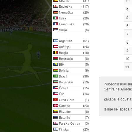
Španija
(31)
3
Engleska
(117)
4
Nemačka
(29)
5
Italija
(20)
Francuska
(28)
6
Srbija
(6)
7
Argentina
(61)
8
Austrija
(26)
9
Belgija
(18)
Belorusija
(8)
10
BIH
(5)
11
Bolivija
(6)
Brazil
(38)
Bugarska
(13)
Pobednik Klausure
Češka
(15)
Centralne Amerik
Čile
(16)
Zakapa je odustal
Crna Gora
(1)
Danska
(23)
Iz lige se ispada
Ekvador
(8)
Estonija
(7)
Farska Ostrva
(3)
Finska
(25)