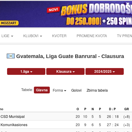
LIGE
KLUBOVI
KVOTER
PROMENE KVOTA
TV PREN
Gvatemala, Liga Guate Banrural - Clausura
1.liga
Klausura
2024/2025
Tabele:
Glavna
Forma
Golovi
Zbirna tabela
no
O
P
N
P
D : P
GR
CSD Munisipal
20
10
5
5
26
:
18
(+8)
Komunikasiones
20
9
6
5
27
:
24
(+3)