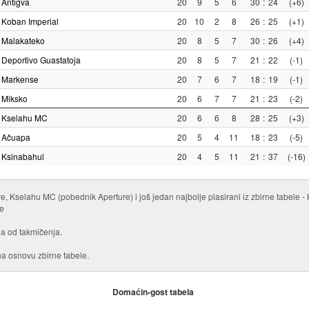
Antigva
20
9
5
6
30
:
24
(+6)
Koban Imperial
20
10
2
8
26
:
25
(+1)
Malakateko
20
8
5
7
30
:
26
(+4)
Deportivo Guastatoja
20
8
5
7
21
:
22
(-1)
Markense
20
7
6
7
18
:
19
(-1)
Miksko
20
6
7
7
21
:
23
(-2)
Kselahu MC
20
6
6
8
28
:
25
(+3)
Ačuapa
20
5
4
11
18
:
23
(-5)
Ksinabahul
20
4
5
11
21
:
37
(-16)
, Kselahu MC (pobednik Aperture) i još jedan najbolje plasirani iz zbirne tabel
e
a od takmičenja.
 na osnovu zbirne tabele.
Domaćin-gost tabela