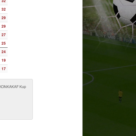
32
32
29
29
27
25
24
19
17
e - KONKAKAF Kup