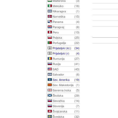
Mađarska
(3)
Meksiko
(16)
Nikaragva
(1)
Norveška
(15)
Panama
(4)
Paragvaj
(6)
Peru
(13)
Poljska
(25)
Portugalija
(22)
Prijateljski (kl.)
(34)
Prijateljski (r)
(4)
Rumunija
(27)
Rusija
(41)
SAD
(43)
Salvador
(6)
Sev. Amerika
(19)
Sev. Makedonija
(1)
Severna Irska
(5)
Škotska
(29)
Slovačka
(14)
Slovenija
(7)
Švajcarska
(11)
Švedska
(32)