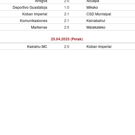
Antigva
2:0
Ačuapa
Deportivo Guastatoja
1:0
Miksko
Koban Imperial
2:1
CSD Munisipal
Komunikasiones
2:1
Ksinabahul
Markense
2:0
Malakateko
25.04.2025 (Petak)
Kselahu MC
2:0
Koban Imperial