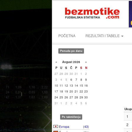
POČETNA
REZULTATI I TABELE
Ponuda po danu
«
Avgust 2026
»
P
U
S
Č
P
S
N
27
28
29
30
31
1
2
3
4
5
6
7
8
9
10
11
12
13
14
15
16
17
18
19
20
21
22
23
24
25
26
27
28
29
30
31
1
2
3
4
5
6
Ukup
1
Po takmičenju
2
Evropa
(43)