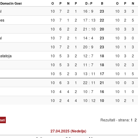
Domaćin
Gost
O
P
N
P
D : P
B
O
P
N
l
10
7
2
1
16
:
9
23
10
3
3
nes
10
7
1
2
17
:
13
22
10
2
5
10
6
2
2
21
:
10
20
10
3
3
l
10
7
2
1
14
:
4
23
10
3
0
10
7
2
1
20
:
9
23
10
1
3
statoja
10
5
3
2
12
:
7
18
10
3
2
10
5
3
2
11
:
7
18
10
2
3
10
5
2
3
13
:
11
17
10
1
5
10
6
3
1
22
:
11
21
10
0
3
10
4
4
2
10
:
7
16
10
1
0
10
2
4
4
10
:
12
10
10
2
1
Rezultati - strana:
1
2
tati
27.04.2025 (Nedelja)