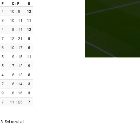
P
D : P
B
4
10
:
9
12
3
10
:
11
11
4
9
:
14
12
7
12
:
21
9
6
10
:
17
6
5
9
:
15
11
5
7
:
12
9
4
8
:
12
8
7
6
:
14
3
9
8
:
16
3
7
11
:
25
7
3
Svi rezultati