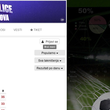
OSI
VESTI
TIKET
Prijavi se
Brzi meni
Popularno
Sva takmičenja
Rezultati po danu
B
35
33