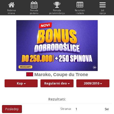
Početna
Ponuda
Ponuda
Rezultati
Još
strana
po danu
po takmičenju
i tabele
opcija
Maroko, Coupe du Trone
Kup
Regularni deo
2009/2010
Rezultati:
Strana:
Poslednji
1
Svi