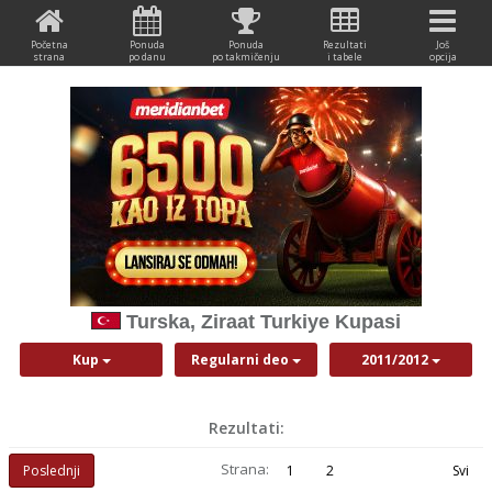
Početna
Ponuda
Ponuda
Rezultati
Još
strana
po danu
po takmičenju
i tabele
opcija
Turska, Ziraat Turkiye Kupasi
Kup
Regularni deo
2011/2012
Rezultati:
Strana:
Poslednji
1
2
Svi