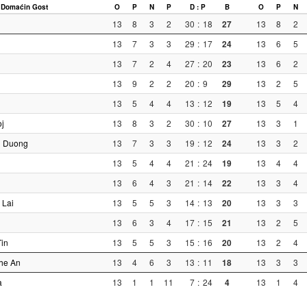
Domaćin
Gost
O
P
N
P
D : P
B
O
P
N
13
8
3
2
30
:
18
27
13
8
2
13
7
3
3
29
:
17
24
13
6
5
13
7
2
4
27
:
20
23
13
6
2
13
9
2
2
20
:
9
29
13
2
5
13
5
4
4
13
:
12
19
13
5
4
j
13
8
3
2
30
:
10
27
13
3
1
n Duong
13
7
3
3
19
:
12
24
13
3
2
13
5
4
4
21
:
24
19
13
4
4
13
6
4
3
21
:
14
22
13
3
4
 Lai
13
5
5
3
14
:
13
20
13
3
3
13
6
3
4
17
:
15
21
13
2
5
in
13
5
5
3
15
:
16
20
13
2
4
he An
13
4
6
3
13
:
11
18
13
3
3
a
13
1
1
11
7
:
24
4
13
1
4