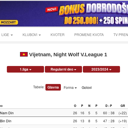
LIGE
KLUBOVI
KVOTER
PROMENE KVOTA
TV PREN
Vijetnam, Night Wolf V.League 1
1.liga
Regularni deo
2023/2024
Tabele:
Glavna
Forma
Golovi
no
O
P
N
P
D : P
GR
Nam Din
26
16
5
5
60
:
38
(+22)
Bin Din
26
13
8
5
47
:
28
(+19)