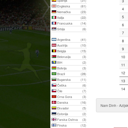
Španija
(31)
3
Engleska
(61)
4
Nemačka
(23)
5
Italija
(22)
Francuska
(14)
6
Srbija
(6)
7
Argentina
(41)
8
Austrija
(10)
9
Belgija
(15)
Belorusija
(3)
10
BIH
(2)
11
Bolivija
(3)
12
Brazil
(28)
Bugarska
(11)
13
Češka
(6)
14
Čile
(7)
Crna Gora
(3)
Danska
(16)
Nam Dinh - Azijs
Ekvador
(5)
Estonija
(2)
Farska Ostrva
(3)
Finska
(12)