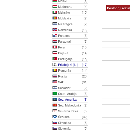
Malavi
(4)
Mađarska
(4)
Poslednji rezul
Meksiko
(10)
Moldavija
(2)
Nikaragva
(2)
Norveška
(16)
Panama
(3)
Paragvaj
(3)
Peru
(10)
Poljska
(14)
Portugalija
(15)
Prijateljski (kl.)
(17)
Rumunija
(14)
Rusija
(25)
SAD
(31)
Salvador
(2)
Saud. Arabija
(3)
Sev. Amerika
(8)
Sev. Makedonija
(2)
Severna Irska
(5)
Škotska
(32)
Slovačka
(6)
Slovenija
(5)