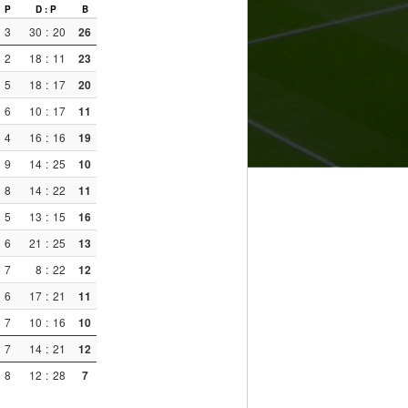
P
D : P
B
3
30
:
20
26
2
18
:
11
23
5
18
:
17
20
6
10
:
17
11
4
16
:
16
19
9
14
:
25
10
8
14
:
22
11
5
13
:
15
16
6
21
:
25
13
7
8
:
22
12
6
17
:
21
11
7
10
:
16
10
7
14
:
21
12
8
12
:
28
7