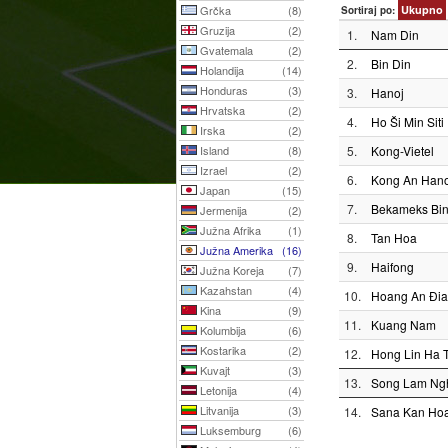
Grčka
(8)
Ukupno
Sortiraj po:
Gruzija
(2)
1.
Nam Din
Gvatemala
(2)
2.
Bin Din
Holandija
(14)
Honduras
(3)
3.
Hanoj
Hrvatska
(2)
4.
Ho Ši Min Siti
Irska
(2)
Island
(8)
5.
Kong-Vietel
Izrael
(2)
6.
Kong An Hano
Japan
(15)
7.
Bekameks Bi
Jermenija
(2)
Južna Afrika
(1)
8.
Tan Hoa
Južna Amerika
(16)
9.
Haifong
Južna Koreja
(7)
Kazahstan
(4)
10.
Hoang An Đia
Kina
(9)
11.
Kuang Nam
Kolumbija
(6)
Kostarika
(2)
12.
Hong Lin Ha T
Kuvajt
(3)
13.
Song Lam Ng
Letonija
(4)
Litvanija
(3)
14.
Sana Kan Ho
Luksemburg
(6)