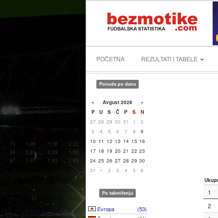
POČETNA
REZULTATI I TABELE
Ponuda po danu
«
Avgust 2026
»
P
U
S
Č
P
S
N
27
28
29
30
31
1
2
3
4
5
6
7
8
9
10
11
12
13
14
15
16
17
18
19
20
21
22
23
24
25
26
27
28
29
30
31
1
2
3
4
5
6
Ukup
1
Po takmičenju
2
Evropa
(53)