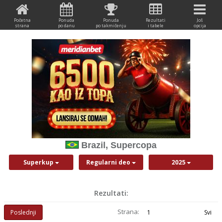
Početna
Ponuda
Ponuda
Rezultati
Još
strana
po danu
po takmičenju
i tabele
opcija
Brazil, Supercopa
Superkup
Regularni deo
2025
Rezultati:
Strana:
Poslednji
1
Svi