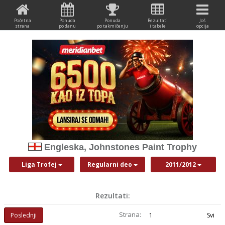
Početna
Ponuda
Ponuda
Rezultati
Još
strana
po danu
po takmičenju
i tabele
opcija
Engleska, Johnstones Paint Trophy
Liga Trofej
Regularni deo
2011/2012
Rezultati:
Strana:
Poslednji
1
Svi