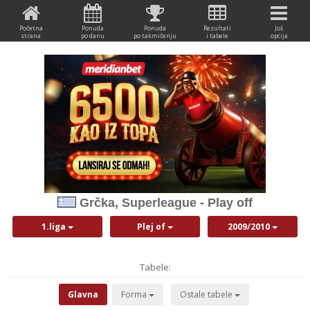
Početna
Ponuda
Ponuda
Rezultati
Još
strana
po danu
po takmičenju
i tabele
opcija
Grčka, Superleague - Play off
1.liga
Plej of
2009/2010
Tabele:
Glavna
Forma
Ostale tabele