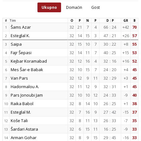
Ukupno
Domaćin
Gost
#
Tim
O
P
N
P
D : P
GR
B
Šams Azar
32
21
7
4
66
:
24
+42
70
1
Esteglal K.
32
14
15
3
47
:
21
+26
57
2
Saipa
32
15
10
7
30
:
22
+8
55
3
Fajr Šepasi
32
14
11
7
40
:
25
+15
53
4
Kejbar Koramabad
32
12
16
4
32
:
16
+16
52
5
Mes Šar-e Babak
32
10
15
7
24
:
20
+4
45
6
Van Pars
32
12
9
11
32
:
29
+3
45
7
Hadormalou A.
32
11
12
9
32
:
31
+1
45
8
Pars Jonoubi Jam
32
10
10
12
24
:
33
-9
40
9
Raika Babol
32
8
14
10
26
:
25
+1
38
10
Esteglal M.
32
7
16
9
27
:
42
-15
37
11
Koše Tali
32
8
11
13
26
:
33
-7
35
12
Šardari Astara
32
6
15
11
16
:
25
-9
33
13
Arman Gohar
32
8
9
15
29
:
45
-16
33
14