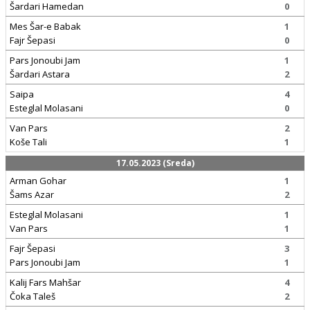
Šardari Hamedan
0
Mes Šar-e Babak
1
Fajr Šepasi
0
Pars Jonoubi Jam
1
Šardari Astara
2
Saipa
4
Esteglal Molasani
0
Van Pars
2
Koše Tali
1
17.05.2023 (Sreda)
Arman Gohar
1
Šams Azar
2
Esteglal Molasani
1
Van Pars
1
Fajr Šepasi
3
Pars Jonoubi Jam
1
Kalij Fars Mahšar
4
Čoka Taleš
2