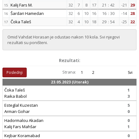
Kalij Fars M.
32
7
8
17
21
:
42
-21
29
15
Šardari Hamedan
32
6
10
16
16
:
30
-14
28
16
Čoka Taleš
32
4
10
18
29
:
54
-25
22
17
Omid Vahdat Horasan je odustao nakon 10 kola. Svi njegovi
rezultati su poništeni.
Rezultati:
Strana:
Poslednji
1
2
Svi
23.05.2023 (Utorak)
Čoka Taleš
1
Raika Babol
3
Esteglal Kuzestan
5
Arman Gohar
0
Hadormalou Akadan
0
Kalij Fars Mahšar
1
Kejbar Koramabad
0