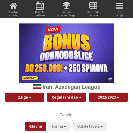
Početna
Ponuda
Ponuda
Rezultati
Još
strana
po danu
po takmičenju
i tabele
opcija
Iran, Azadegan League
2.liga
Regularni deo
2022/2023
Tabele:
Glavna
Forma
Ostale tabele