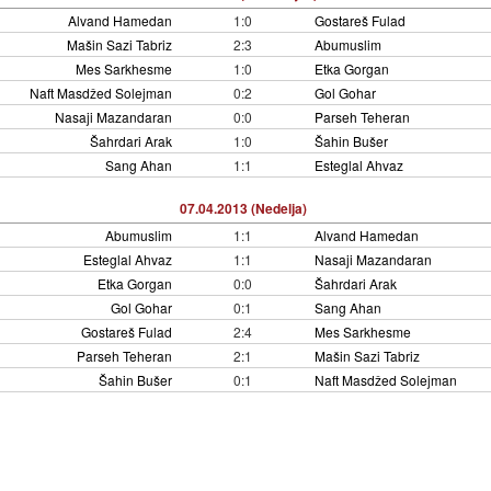
Alvand Hamedan
1:0
Gostareš Fulad
Mašin Sazi Tabriz
2:3
Abumuslim
Mes Sarkhesme
1:0
Etka Gorgan
Naft Masdžed Solejman
0:2
Gol Gohar
Nasaji Mazandaran
0:0
Parseh Teheran
Šahrdari Arak
1:0
Šahin Bušer
Sang Ahan
1:1
Esteglal Ahvaz
07.04.2013 (Nedelja)
Abumuslim
1:1
Alvand Hamedan
Esteglal Ahvaz
1:1
Nasaji Mazandaran
Etka Gorgan
0:0
Šahrdari Arak
Gol Gohar
0:1
Sang Ahan
Gostareš Fulad
2:4
Mes Sarkhesme
Parseh Teheran
2:1
Mašin Sazi Tabriz
Šahin Bušer
0:1
Naft Masdžed Solejman