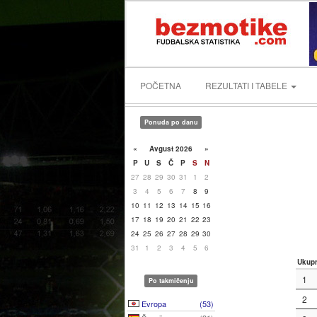
POČETNA
REZULTATI I TABELE
Ponuda po danu
«
Avgust 2026
»
P
U
S
Č
P
S
N
27
28
29
30
31
1
2
3
4
5
6
7
8
9
10
11
12
13
14
15
16
17
18
19
20
21
22
23
24
25
26
27
28
29
30
31
1
2
3
4
5
6
Ukup
1
Po takmičenju
2
Evropa
(53)