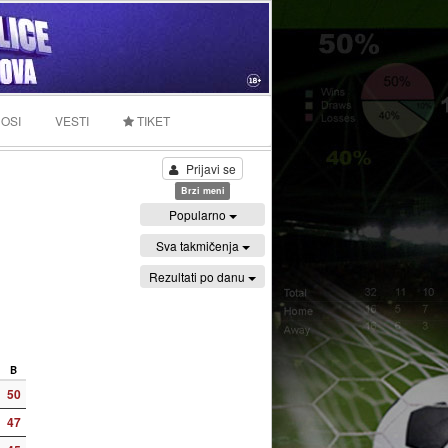
OSI
VESTI
TIKET
Prijavi se
Brzi meni
Popularno
Sva takmičenja
Rezultati po danu
B
50
47