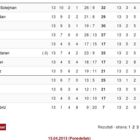
 Solejman
13
10
2
1
26
:
9
32
13
3
4
dan
13
9
2
2
21
:
8
29
13
3
5
13
9
3
1
19
:
7
30
13
2
5
13
7
6
0
28
:
13
27
13
3
2
13
4
5
4
17
:
15
17
13
5
2
daran
(-3)
13
7
4
2
23
:
9
25
13
2
5
an
13
4
5
4
18
:
17
17
13
2
8
z
13
5
6
2
19
:
11
21
13
2
3
13
6
7
0
13
:
5
25
13
1
2
13
6
3
4
12
:
11
21
13
0
5
13
4
5
4
10
:
10
17
13
2
2
briz
13
1
4
8
9
:
20
7
13
2
0
Rezultati - strana:
1
2
3
tati
15.04.2013 (Ponedeljak)