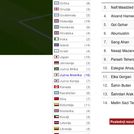
Grčka
(8)
3.
Naft Masdžed
Gruzija
(3)
Gvatemala
(5)
4.
Alvand Hame
Holandija
(19)
5.
Gol Gohar
Honduras
(6)
Hrvatska
(4)
6.
Abumuslim
Irska
(2)
7.
Sang Ahan
Island
(14)
8.
Nasaji Mazan
Izrael
(4)
Japan
(15)
9.
Parseh Teher
Jermenija
(3)
10.
Esteglal Ahva
Južna Afrika
(1)
Južna Amerika
(16)
11.
Etka Gorgan
Južna Koreja
(7)
12.
Šahin Bušer
Kanada
(3)
Kazahstan
(6)
13.
Šahrdari Arak
Kina
(7)
14.
Mašin Sazi Ta
Kolumbija
(11)
Kostarika
(4)
Kuvajt
(3)
Poslednji rezul
Letonija
(5)
Litvanija
(4)