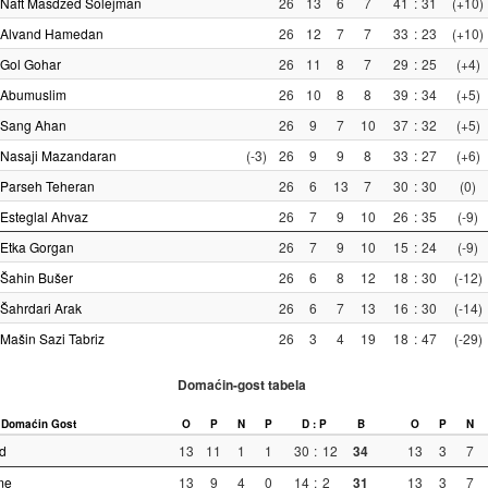
Naft Masdžed Solejman
26
13
6
7
41
:
31
(+10)
Alvand Hamedan
26
12
7
7
33
:
23
(+10)
Gol Gohar
26
11
8
7
29
:
25
(+4)
Abumuslim
26
10
8
8
39
:
34
(+5)
Sang Ahan
26
9
7
10
37
:
32
(+5)
Nasaji Mazandaran
(-3)
26
9
9
8
33
:
27
(+6)
Parseh Teheran
26
6
13
7
30
:
30
(0)
Esteglal Ahvaz
26
7
9
10
26
:
35
(-9)
Etka Gorgan
26
7
9
10
15
:
24
(-9)
Šahin Bušer
26
6
8
12
18
:
30
(-12)
Šahrdari Arak
26
6
7
13
16
:
30
(-14)
Mašin Sazi Tabriz
26
3
4
19
18
:
47
(-29)
Domaćin-gost tabela
Domaćin
Gost
O
P
N
P
D : P
B
O
P
N
d
13
11
1
1
30
:
12
34
13
3
7
me
13
9
4
0
14
:
2
31
13
3
7