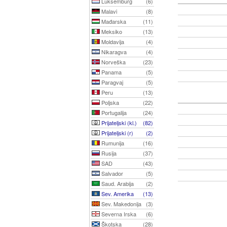
Luksemburg
(6)
Malavi
(8)
Mađarska
(11)
Meksiko
(13)
Moldavija
(4)
Nikaragva
(4)
Norveška
(23)
Panama
(5)
Paragvaj
(5)
Peru
(13)
Poljska
(22)
Portugalija
(24)
Prijateljski (kl.)
(82)
Prijateljski (r)
(2)
Rumunija
(16)
Rusija
(37)
SAD
(43)
Salvador
(5)
Saud. Arabija
(2)
Sev. Amerika
(13)
Sev. Makedonija
(3)
Severna Irska
(6)
Škotska
(28)