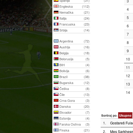
Španija
(31)
3
Engleska
(112)
4
Nemačka
(21)
5
Italija
(24)
Francuska
(23)
6
Srbija
(14)
7
Argentina
(72)
8
Austrija
(16)
9
Belgija
(18)
Belorusija
(5)
10
BIH
(4)
11
Bolivija
(6)
12
Brazil
(38)
Bugarska
(12)
13
Češka
(8)
14
Čile
(13)
Crna Gora
(3)
Danska
(20)
Ekvador
(7)
Ukupno
Sortiraj po:
Estonija
(4)
1.
Gostareš Fula
Farska Ostrva
(3)
Finska
(21)
2.
Mes Sarkhes