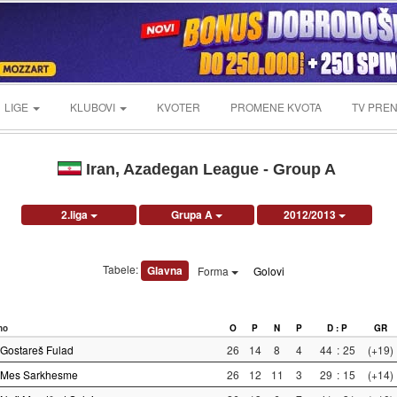
LIGE
KLUBOVI
KVOTER
PROMENE KVOTA
TV PREN
Iran, Azadegan League - Group A
2.liga
Grupa A
2012/2013
Tabele:
Glavna
Forma
Golovi
no
O
P
N
P
D : P
GR
Gostareš Fulad
26
14
8
4
44
:
25
(+19)
Mes Sarkhesme
26
12
11
3
29
:
15
(+14)