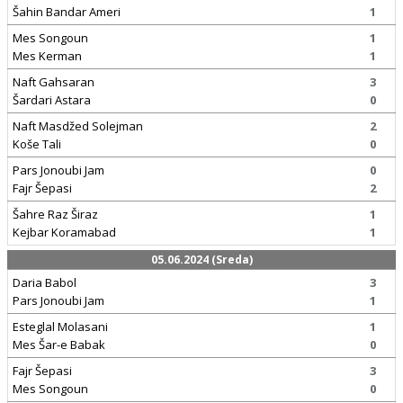
Šahin Bandar Ameri
1
Mes Songoun
1
Mes Kerman
1
Naft Gahsaran
3
Šardari Astara
0
Naft Masdžed Solejman
2
Koše Tali
0
Pars Jonoubi Jam
0
Fajr Šepasi
2
Šahre Raz Širaz
1
Kejbar Koramabad
1
05.06.2024 (Sreda)
Daria Babol
3
Pars Jonoubi Jam
1
Esteglal Molasani
1
Mes Šar-e Babak
0
Fajr Šepasi
3
Mes Songoun
0