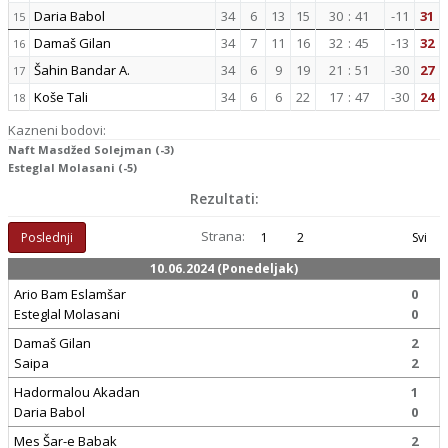
Daria Babol
34
6
13
15
30
:
41
-11
31
15
Damaš Gilan
34
7
11
16
32
:
45
-13
32
16
Šahin Bandar A.
34
6
9
19
21
:
51
-30
27
17
Koše Tali
34
6
6
22
17
:
47
-30
24
18
Kazneni bodovi:
Naft Masdžed Solejman (-3)
Esteglal Molasani (-5)
Rezultati:
Strana:
Poslednji
1
2
Svi
10.06.2024 (Ponedeljak)
Ario Bam Eslamšar
0
Esteglal Molasani
0
Damaš Gilan
2
Saipa
2
Hadormalou Akadan
1
Daria Babol
0
Mes Šar-e Babak
2