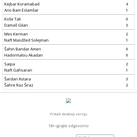
Kejbar Koramabad
4
Ario Bam Eslamšar
1
Koše Tali
0
Damaš Gilan
3
Mes Kerman
2
Naft Masdžed Solejman
1
Šahin Bandar Ameri
0
Hadormalou Akadan
0
Saipa
2
Naft Gahsaran
1
Šardari Astara
3
Šahre Raz Širaz
2
Prikaži desktop verziju
18+ igrajte odgovorno