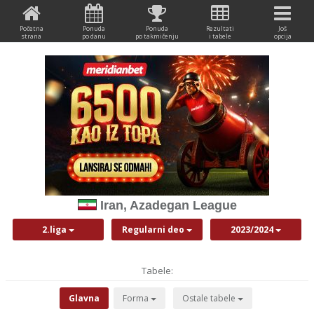
Početna
Ponuda
Ponuda
Rezultati
Još
strana
po danu
po takmičenju
i tabele
opcija
Iran, Azadegan League
2.liga
Regularni deo
2023/2024
Tabele:
Glavna
Forma
Ostale tabele