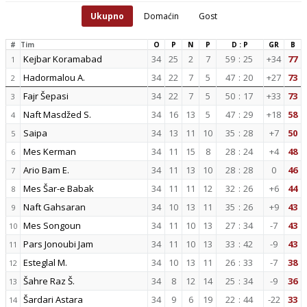
Ukupno
Domaćin
Gost
#
Tim
O
P
N
P
D : P
GR
B
Kejbar Koramabad
34
25
2
7
59
:
25
+34
77
1
Hadormalou A.
34
22
7
5
47
:
20
+27
73
2
Fajr Šepasi
34
22
7
5
50
:
17
+33
73
3
Naft Masdžed S.
34
16
13
5
47
:
29
+18
58
4
Saipa
34
13
11
10
35
:
28
+7
50
5
Mes Kerman
34
11
15
8
28
:
24
+4
48
6
Ario Bam E.
34
11
13
10
28
:
28
0
46
7
Mes Šar-e Babak
34
11
11
12
32
:
26
+6
44
8
Naft Gahsaran
34
10
13
11
35
:
26
+9
43
9
Mes Songoun
34
11
10
13
27
:
34
-7
43
10
Pars Jonoubi Jam
34
11
10
13
33
:
42
-9
43
11
Esteglal M.
34
10
13
11
26
:
33
-7
38
12
Šahre Raz Š.
34
8
12
14
25
:
34
-9
36
13
Šardari Astara
34
9
6
19
22
:
44
-22
33
14