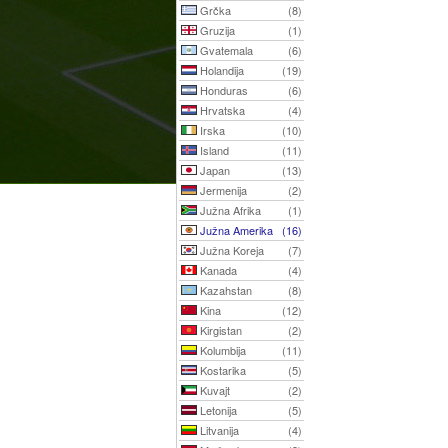
Grčka
(8)
Gruzija
(1)
Gvatemala
(6)
Holandija
(19)
Honduras
(6)
Hrvatska
(4)
Irska
(10)
Island
(11)
Japan
(13)
Jermenija
(2)
Južna Afrika
(1)
Južna Amerika
(16)
Južna Koreja
(7)
Kanada
(4)
Kazahstan
(8)
Kina
(12)
Kirgistan
(2)
Kolumbija
(11)
Kostarika
(5)
Kuvajt
(2)
Letonija
(5)
Litvanija
(4)