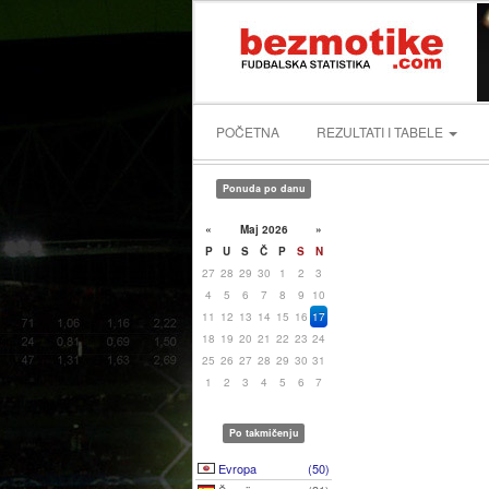
POČETNA
REZULTATI I TABELE
Ponuda po danu
«
Maj 2026
»
P
U
S
Č
P
S
N
27
28
29
30
1
2
3
4
5
6
7
8
9
10
11
12
13
14
15
16
17
18
19
20
21
22
23
24
25
26
27
28
29
30
31
1
2
3
4
5
6
7
Po takmičenju
Evropa
(50)