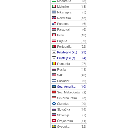
Mađarska
(3)
Meksiko
(13)
Nikaragva
(5)
Norveška
(15)
Panama
(6)
Paragvaj
(6)
Peru
(13)
Poljska
(26)
Portugalija
(22)
Prijateljski (kl.)
(23)
Prijateljski (r)
(4)
Rumunija
(27)
Rusija
(41)
SAD
(43)
Salvador
(6)
Sev. Amerika
(10)
Sev. Makedonija
(2)
Severna Irska
(5)
Škotska
(29)
Slovačka
(14)
Slovenija
(7)
Švajcarska
(11)
Švedska
(32)