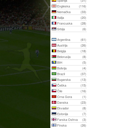
Španija
(31)
Engleska
(116)
Nemačka
(33)
Italija
(20)
Francuska
(28)
Srbija
(6)
Argentina
(61)
Austrija
(26)
Belgija
(18)
Belorusija
(8)
BIH
(5)
Bolivija
(4)
Brazil
(37)
Bugarska
(13)
Češka
(15)
Čile
(16)
Crna Gora
(1)
Danska
(23)
Ekvador
(8)
Estonija
(7)
Farska Ostrva
(3)
Finska
(26)