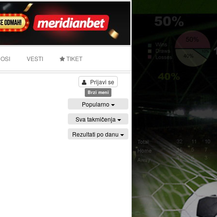
OSI
VESTI
TIKET
Prijavi se
Brzi meni
Popularno
Sva takmičenja
Rezultati po danu