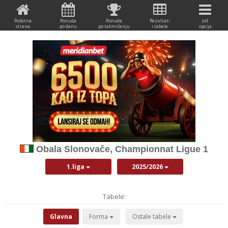
Početna
Ponuda
Ponuda
Rezultati
Još
strana
po danu
po takmičenju
i tabele
opcija
Obala Slonovače, Championnat Ligue 1
1.liga
2025/2026
Tabele:
Glavna
Forma
Ostale tabele