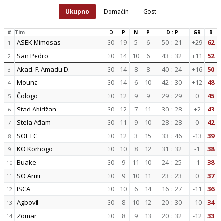
Ukupno
Domaćin
Gost
#
Tim
O
P
N
P
D : P
GR
B
ASEK Mimosas
30
19
5
6
50
:
21
+29
62
1
San Pedro
30
14
10
6
43
:
32
+11
52
2
Akad. F. Amadu D.
30
14
8
8
40
:
24
+16
50
3
Mouna
30
14
6
10
42
:
30
+12
48
4
Čologo
30
12
9
9
29
:
29
0
45
5
Stad Abidžan
30
12
7
11
30
:
28
+2
43
6
Stela Ađam
30
11
9
10
28
:
28
0
42
7
SOL FC
30
12
3
15
33
:
46
-13
39
8
KO Korhogo
30
10
8
12
31
:
32
-1
38
9
Buake
30
9
11
10
24
:
25
-1
38
10
SO Armi
30
9
10
11
23
:
23
0
37
11
ISCA
30
10
6
14
16
:
27
-11
36
12
Agbovil
30
8
10
12
20
:
30
-10
34
13
Zoman
30
8
9
13
20
:
32
-12
33
14