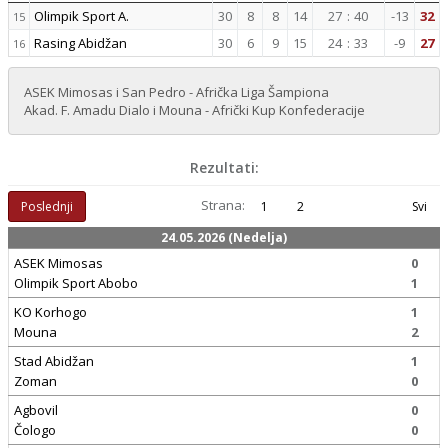
Olimpik Sport A.
30
8
8
14
27
:
40
-13
32
15
Rasing Abidžan
30
6
9
15
24
:
33
-9
27
16
ASEK Mimosas i San Pedro - Afrička Liga Šampiona
Akad. F. Amadu Dialo i Mouna - Afrički Kup Konfederacije
Rezultati:
Strana:
Poslednji
1
2
Svi
24.05.2026 (Nedelja)
ASEK Mimosas
0
Olimpik Sport Abobo
1
KO Korhogo
1
Mouna
2
Stad Abidžan
1
Zoman
0
Agbovil
0
Čologo
0