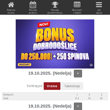
Početna
Ponuda
Ponuda
Rezultati
Još
strana
po danu
po takmičenju
i tabele
opcija
19.10.2025. (Nedelja)
>
Sortiraj po:
Vreme
Takmičenje
Domaćin
1
X
2
Gost
0-2
3+
Kl.
19.10.2025. (Nedelja)
>