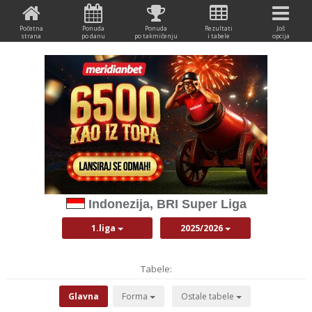
Početna
Ponuda
Ponuda
Rezultati
Još
strana
po danu
po takmičenju
i tabele
opcija
Indonezija, BRI Super Liga
1.liga
2025/2026
Tabele:
Glavna
Forma
Ostale tabele