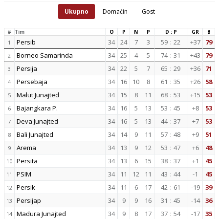
Ukupno
Domaćin
Gost
#
Tim
O
P
N
P
D : P
GR
B
Persib
34
24
7
3
59
:
22
+37
79
1
Borneo Samarinda
34
25
4
5
74
:
31
+43
79
2
Persija
34
22
5
7
65
:
29
+36
71
3
Persebaja
34
16
10
8
61
:
35
+26
58
4
Malut Junajted
34
15
8
11
68
:
53
+15
53
5
Bajangkara P.
34
16
5
13
53
:
45
+8
53
6
Deva Junajted
34
16
5
13
44
:
37
+7
53
7
Bali Junajted
34
14
9
11
57
:
48
+9
51
8
Arema
34
13
9
12
53
:
47
+6
48
9
Persita
34
13
6
15
38
:
37
+1
45
10
PSIM
34
11
12
11
43
:
44
-1
45
11
Persik
34
11
6
17
42
:
61
-19
39
12
Persijap
34
9
9
16
31
:
45
-14
36
13
Madura Junajted
34
9
8
17
37
:
54
-17
35
14