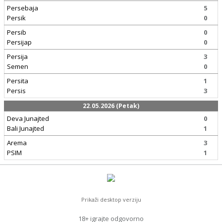
Persebaja
5
Persik
0
Persib
0
Persijap
0
Persija
3
Semen
0
Persita
1
Persis
3
22.05.2026 (Petak)
Deva Junajted
0
Bali Junajted
1
Arema
3
PSIM
1
Prikaži desktop verziju
18+ igrajte odgovorno