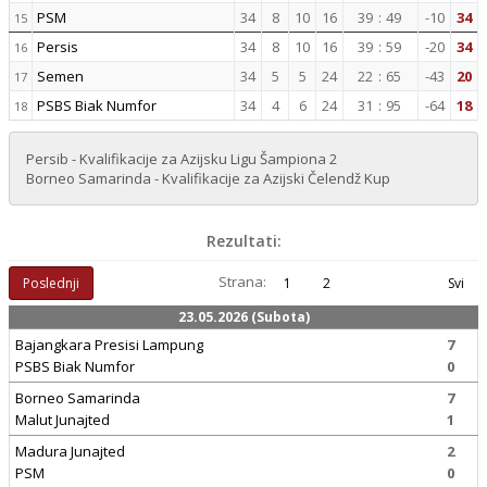
PSM
34
8
10
16
39
:
49
-10
34
15
Persis
34
8
10
16
39
:
59
-20
34
16
Semen
34
5
5
24
22
:
65
-43
20
17
PSBS Biak Numfor
34
4
6
24
31
:
95
-64
18
18
Persib - Kvalifikacije za Azijsku Ligu Šampiona 2
Borneo Samarinda - Kvalifikacije za Azijski Čelendž Kup
Rezultati:
Strana:
Poslednji
1
2
Svi
23.05.2026 (Subota)
Bajangkara Presisi Lampung
7
PSBS Biak Numfor
0
Borneo Samarinda
7
Malut Junajted
1
Madura Junajted
2
PSM
0